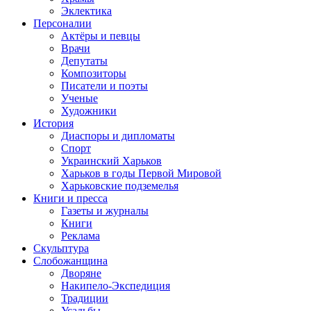
Эклектика
Персоналии
Актёры и певцы
Врачи
Депутаты
Композиторы
Писатели и поэты
Ученые
Художники
История
Диаспоры и дипломаты
Спорт
Украинский Харьков
Харьков в годы Первой Мировой
Харьковские подземелья
Книги и пресса
Газеты и журналы
Книги
Реклама
Скульптура
Слобожанщина
Дворяне
Накипело-Экспедиция
Традиции
Усадьбы