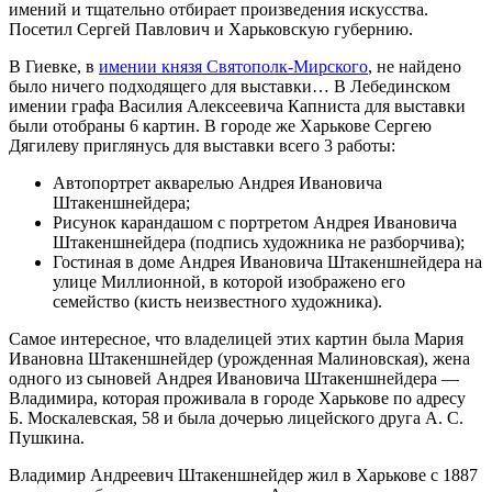
имений и тщательно отбирает произведения искусства.
Посетил Сергей Павлович и Харьковскую губернию.
В Гиевке, в
имении князя Святополк-Мирского
, не найдено
было ничего подходящего для выставки… В Лебединском
имении графа Василия Алексеевича Капниста для выставки
были отобраны 6 картин. В городе же Харькове Сергею
Дягилеву приглянусь для выставки всего 3 работы:
Автопортрет акварелью Андрея Ивановича
Штакеншнейдера;
Рисунок карандашом с портретом Андрея Ивановича
Штакеншнейдера (подпись художника не разборчива);
Гостиная в доме Андрея Ивановича Штакеншнейдера на
улице Миллионной, в которой изображено его
семейство (кисть неизвестного художника).
Самое интересное, что владелицей этих картин была Мария
Ивановна Штакеншнейдер (урожденная Малиновская), жена
одного из сыновей Андрея Ивановича Штакеншнейдера —
Владимира, которая проживала в городе Харькове по адресу
Б. Москалевcкая, 58 и была дочерью лицейского друга А. С.
Пушкина.
Владимир Андреевич Штакеншнейдер жил в Харькове с 1887