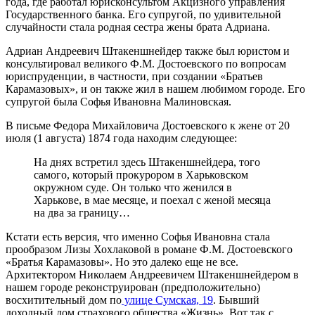
года, где работал юрисконсультом Акцизного управления
Государственного банка. Его супругой, по удивительной
случайности стала родная сестра жены брата Адриана.
Адриан Андреевич Штакеншнейдер также был юристом и
консультировал великого Ф.М. Достоевского по вопросам
юриспруденции, в частности, при создании «Братьев
Карамазовых», и он также жил в нашем любимом городе. Его
супругой была Софья Ивановна Малиновская.
В письме Федора Михайловича Достоевского к жене от 20
июля (1 августа) 1874 года находим следующее:
На днях встретил здесь Штакеншнейдера, того
самого, который прокурором в Харьковском
окружном суде. Он только что женился в
Харькове, в мае месяце, и поехал с женой месяца
на два за границу…
Кстати есть версия, что именно Софья Ивановна стала
прообразом Лизы Хохлаковой в романе Ф.М. Достоевского
«Братья Кара­мазовы». Но это далеко еще не все.
Архитектором Николаем Андреевичем Штакеншнейдером в
нашем городе реконструирован (предположительно)
восхитительный дом по
улице Сумская, 19
. Бывший
доходный дом страхового общества «Жизнь». Вот так с