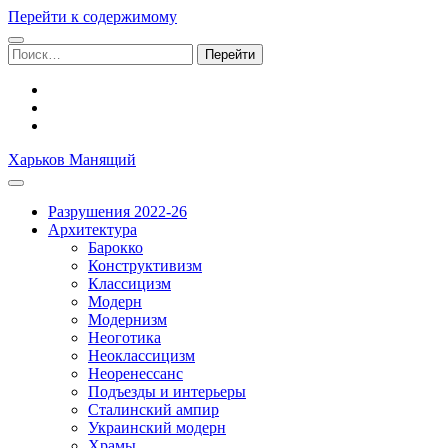
Перейти к содержимому
Поиск:
facebook
youtube
email
Харьков Манящий
Разрушения 2022-26
Архитектура
Барокко
Конструктивизм
Классицизм
Модерн
Модернизм
Неоготика
Неоклассицизм
Неоренессанс
Подъезды и интерьеры
Сталинский ампир
Украинский модерн
Храмы