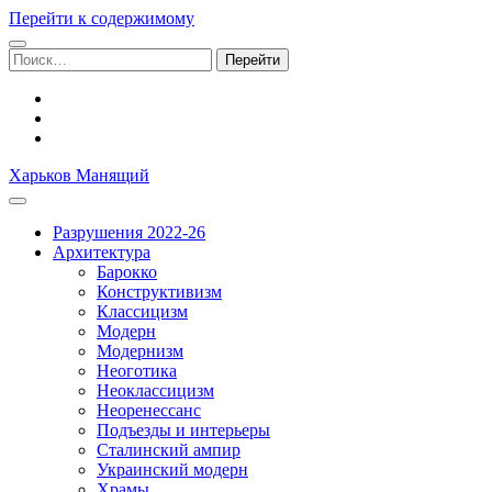
Перейти к содержимому
Поиск:
facebook
youtube
email
Харьков Манящий
Разрушения 2022-26
Архитектура
Барокко
Конструктивизм
Классицизм
Модерн
Модернизм
Неоготика
Неоклассицизм
Неоренессанс
Подъезды и интерьеры
Сталинский ампир
Украинский модерн
Храмы