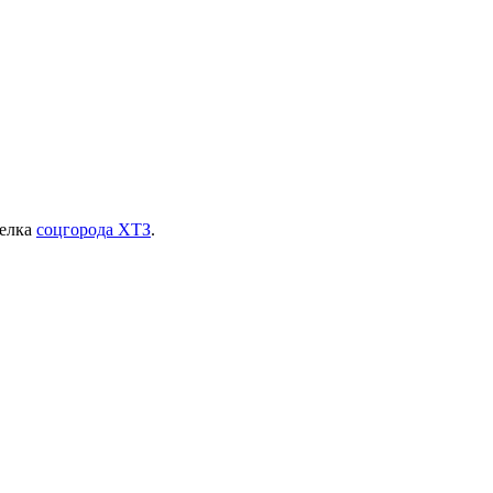
селка
соцгорода ХТЗ
.