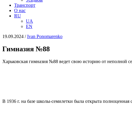
Транспорт
О нас
RU
UA
EN
19.09.2024
/
Іvan Ponomarenko
Гимназия №88
Харьковская гимназия №88 ведет свою историю от неполной с
В 1936 г. на базе школы-семилетки была открыта полноценная с