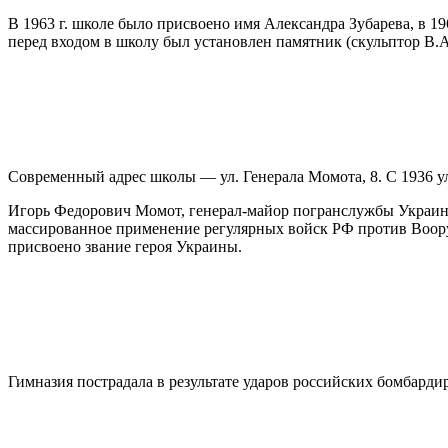
В 1963 г. школе было присвоено имя Александра Зубарева, в 196
перед входом в школу был установлен памятник (скульптор В.А
Современный адрес школы — ул. Генерала Момота, 8. С 1936 ули
Игорь Федорович Момот, генерал-майор погранслужбы Украины, 
массированное применение регулярных войск РФ против Воору
присвоено звание героя Украины.
Гимназия пострадала в результате ударов российских бомбардир