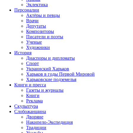
Эклектика
Персоналии
Актёры и певцы
Врачи
Депутаты
Композиторы
Писатели и поэты
Ученые
Художники
История
Диаспоры и дипломаты
Спорт
Украинский Харьков
Харьков в годы Первой Мировой
Харьковские подземелья
Книги и пресса
Газеты и журналы
Книги
Реклама
Скульптура
Слобожанщина
Дворяне
Накипело-Экспедиция
Традиции
Усадьбы