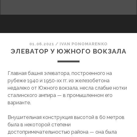
facebook
youtube
email
ХАРЬКОВ МАНЯЩИЙ
01.06.2021
/
ІVAN PONOMARENKO
ЭЛЕВАТОР У ЮЖНОГО ВОКЗАЛА
Главная башня элеватора, построенного на
рубеже 1940 и 1950-хх гг. из железобетона
недалеко от Южного вокзала, несла слабые нотки
сталинского ампира — в промышленном его
варианте.
Внушительная конструкция высотой в 60 метров
была в некоторой степени
достопримечательностью района — она была