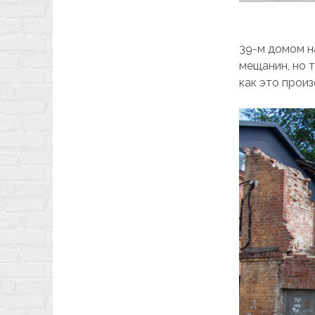
39-м домом н
мещанин, но т
как это прои