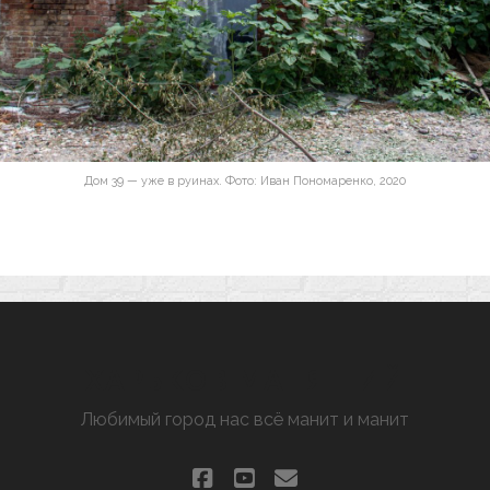
Дом 39 — уже в руинах. Фото: Иван Пономаренко, 2020
ХАРЬКОВ МАНЯЩИЙ
Любимый город нас всё манит и манит
facebook
youtube
email