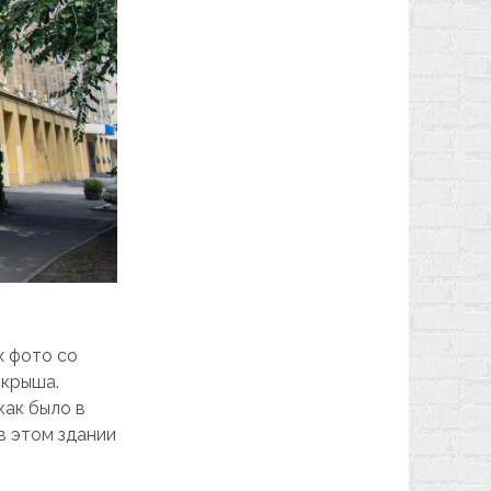
х фото со
 крыша.
как было в
в этом здании