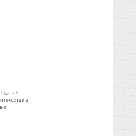
ода, а 6
ительства в
ие.