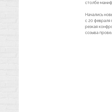
столбе маниф
Начались нов
с 20 февраля
резкая конфр
созыва провел