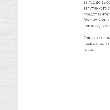
за год до вы
запутанного 
представител
бессистемно 
признаку в ра
Однако несом
весь отведенн
года).