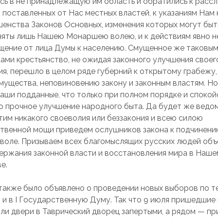
сь в не принадлежащую им область и обратились к расс
 поставленных от Нас местных властей, к указаниям Нам 
енства Законов Основных, изменения которых могут быт
яты лишь Нашею Монаршею волею, и к действиям явно н
щение от лица Думы к населению. Смущенное же таковы
ами крестьянство, не ожидая законного улучшения своег
я, перешло в целом ряде губерний к открытому грабежу
мущества, неповиновению закону и законным властям. Но
аши подданные, что только при полном порядке и спокой
 прочное улучшение народного быта. Да будет же ведом
тим никакого своеволия или беззакония и всею силою
твенной мощи приведем ослушников закона к подчинен
воле. Призываем всех благомыслящих русских людей объ
ержания законной власти и восстановления мира в Наш
е.
также было объявлено о проведении новых выборов по т
о и в I Государственную Думу. Так что 9 июля пришедшие
ли двери в Таврический дворец запертыми, а рядом — пр