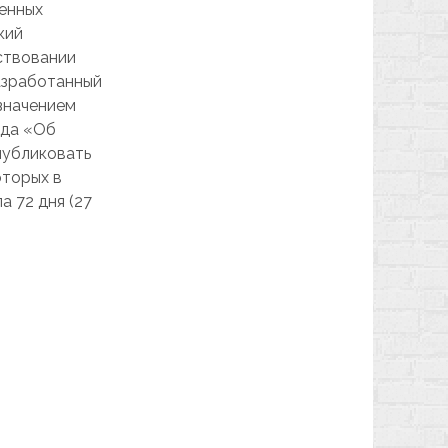
ленных
кий
ствовании
азработанный
 значением
ода «Об
публиковать
оторых в
 72 дня (27