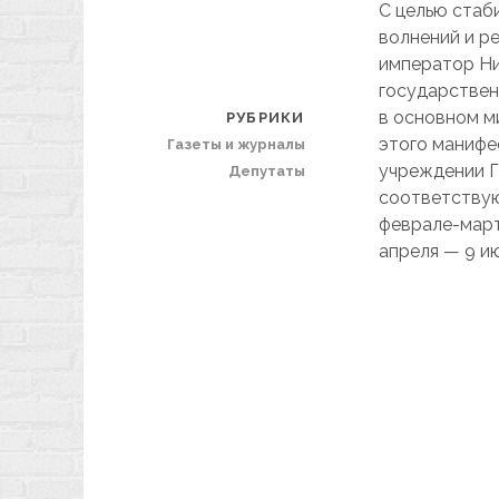
С целью стаб
волнений и р
император Ни
государствен
в основном м
РУБРИКИ
этого манифес
Газеты и журналы
учреждении Г
Депутаты
соответствую
феврале-март
апреля — 9 ию