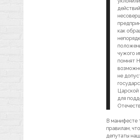
уклонили
действий
несоверш
предприн
как обра
непорядк
положени
чужого и
помнят Н
возможно
не допус
государс
Царской 
для подд
Отечеств
В манифесте 
правилам, чт
депутаты наш