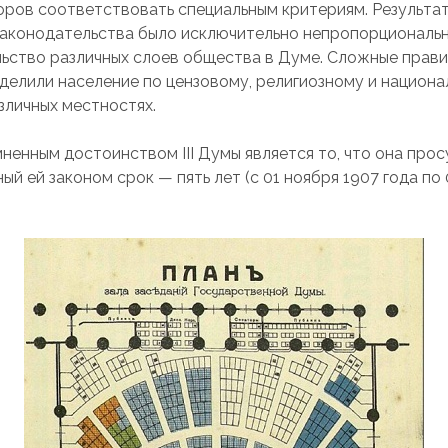
боров соответствовать специальным критериям. Результа
законодательства было исключительно непропорциональ
ьство различных слоев общества в Думе. Сложные прав
делили население по цензовому, религиозному и национ
зличных местностях.
ненным достоинством III Думы является то, что она про
ый ей законом срок — пять лет (с 01 ноября 1907 года по