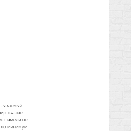
называемый
мирование
ент имели не
было минимум