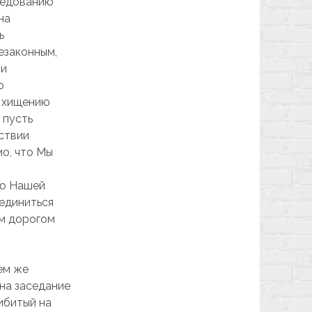
ледованию
на
ь
езаконным,
ми
о
, хищению
 пусть
ствии
о, что Мы
ию Нашей
единиться
ем дорогом
ем же
 на заседание
ибитый на