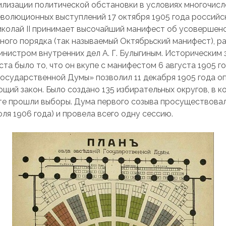
илизации политической обстановки в условиях многочис
еволюционных выступлений 17 октября 1905 года российс
колай II принимает высочайший манифест об усовершен
ного порядка (так называемый Октябрьский манифест), р
инистром внутренних дел А. Г. Булыгиным. Историческим
та было то, что он вкупе с манифестом 6 августа 1905 г
осударственной Думы» позволил 11 декабря 1905 года о
щий закон. Было создано 135 избирательных округов, в к
е прошли выборы. Дума первого созыва просуществовала
ля 1906 года) и провела всего одну сессию.