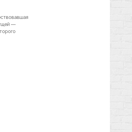
ществовавшая
дущей ―
второго