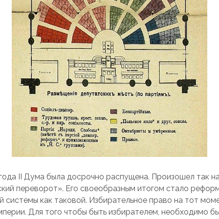
 года II Дума была досрочно распущена. Произошел так 
кий переворот». Его своеобразным итогом стало рефор
й системы как таковой. Избирательное право на тот мом
мперии. Для того чтобы быть избирателем, необходимо 