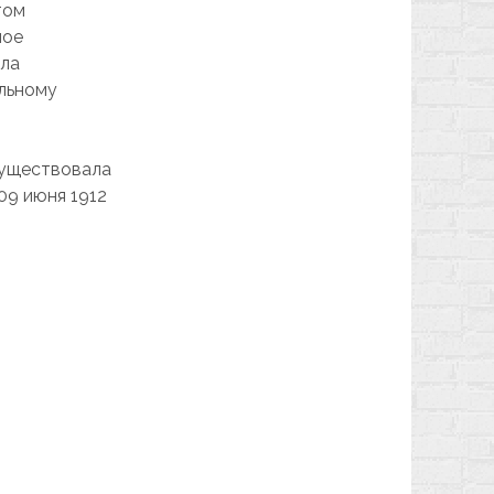
том
ное
ила
альному
существовала
 09 июня 1912