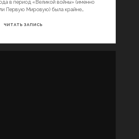
ода в период «Великой войны» (именно
али Первую Мировую) была крайне…
НАЦИОНАЛЬНЫЕ
ЧИТАТЬ ЗАПИСЬ
ОРГАНИЗАЦИИ
ХАРЬКОВА
В
ГОДЫ
ПЕРВОЙ
МИРОВОЙ
ВОЙНЫ