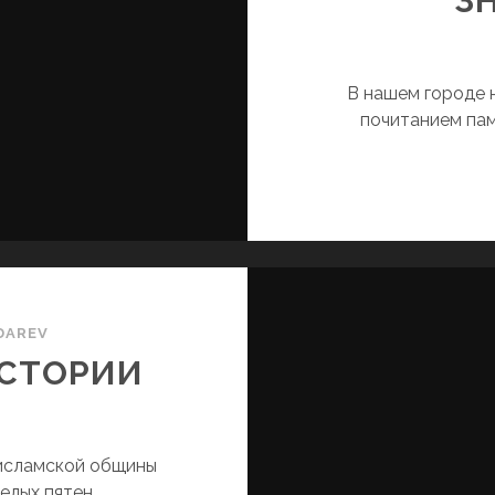
З
В нашем городе н
почитанием пам
DAREV
ИСТОРИИ
 исламской общины
елых пятен.…