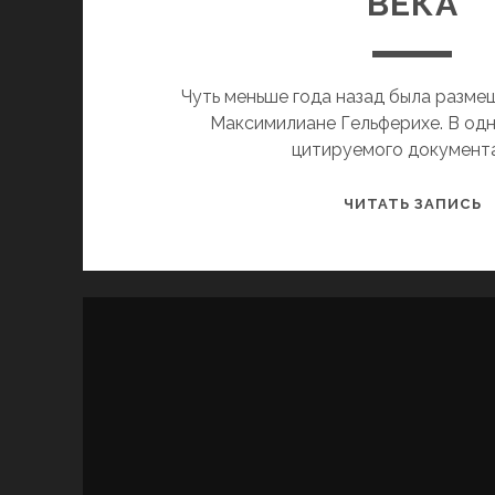
ВЕКА
Чуть меньше года назад была разме
Максимилиане Гельферихе. В одн
цитируемого документа
О
ЧИТАТЬ ЗАПИСЬ
О
И
С
Я
Н
О
Х
К
X
Н