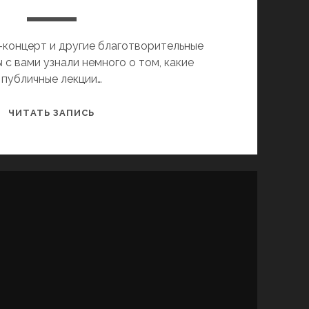
-концерт и другие благотворительные
 с вами узнали немного о том, какие
публичные лекции…
О
ЧИТАТЬ ЗАПИСЬ
НАЦИОНАЛЬНО-
КУЛЬТУРНЫХ
МЕРОПРИЯТИЯХ
В
ХАРЬКОВЕ
В
1901
ГОДУ