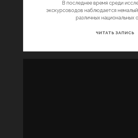
В последнее время среди иссл
экскурсоводов наблюдается немалый 
различных национальных 
С
ЧИТАТЬ ЗАПИСЬ
У
И
Р
В
X
В