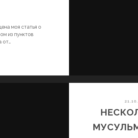
щена моя статья о
ом из пунктов
 от…
Б
ДНОЙ
З
АМЫХ
РКИХ
АЦИОНАЛЬНЫХ
РГАНИЗАЦИЙ
21.10
АРЬКОВА
НЕСКО
ОНЦА
IX
МУСУЛЬ
—
АЧАЛА