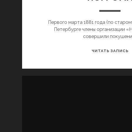
Первого марта 1881 года (по старом
Петербурге члены организации «
совершили покушени
И
ЧИТАТЬ ЗАПИСЬ
О
Н
П