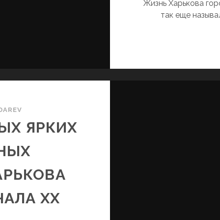
Жизнь Харькова гор
так еще назыв
DAREV
ЫХ ЯРКИХ
НЫХ
АРЬКОВА
ЧАЛА XX