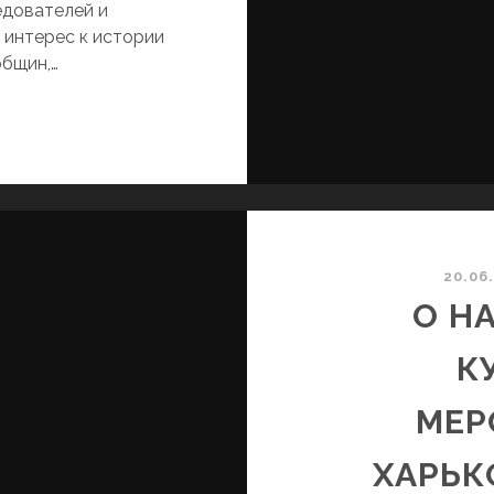
едователей и
интерес к истории
общин,…
ЛОБОДСКАЯ
КРАИНА
ОМЫ
VIII
ЕКЕ
20.06
О Н
К
МЕР
ХАРЬК