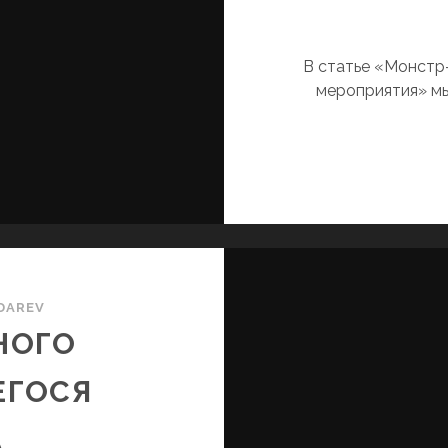
В статье «Монстр
мероприятия» мы
DAREV
НОГО
ЕГОСЯ
А