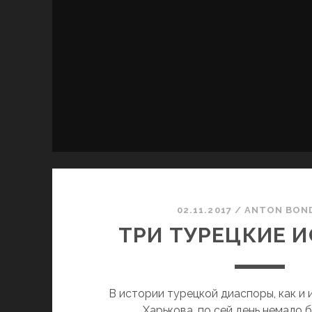
02.11.2017
/
ANTON BON
ТРИ ТУРЕЦКИЕ 
В истории турецкой диаспоры, как и
Харькова, по сей день немало б