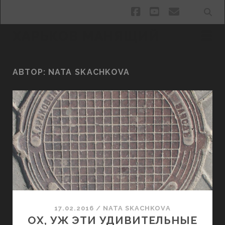
facebook
youtube
email
ХАРЬКОВ МАНЯЩИЙ
АВТОР:
NATA SKACHKOVA
17.02.2016
/
NATA SKACHKOVA
ОХ, УЖ ЭТИ УДИВИТЕЛЬНЫЕ