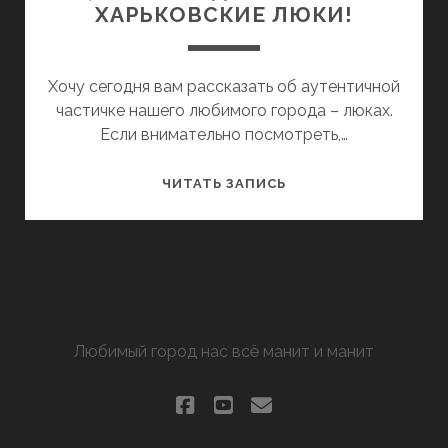
ХАРЬКОВСКИЕ ЛЮКИ!
Хочу сегодня вам рассказать об аутентичной
частичке нашего любимого города – люках.
Если внимательно посмотреть,…
ОХ,
ЧИТАТЬ ЗАПИСЬ
УЖ
ЭТИ
УДИВИТЕЛЬНЫЕ
ХАРЬКОВСКИЕ
ЛЮКИ!
ХАРЬКОВ МАНЯЩИЙ
Любимый город нас всё манит и манит
facebook
youtube
email