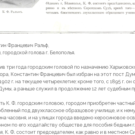
ин Францевич Ральф,
, городской голова г. Белополья.
в три года городским головой по назначению Харьковск
ора, Константин Францевич был избран на этот пост Ду
902 г. на текущее четырехлетие; кроме того, с 1895 г. он
Думы, а раньше служил в продолжение 12 лет судебным 
ть К. Ф. городским головою, городом приобретен частный
бленный под двухклассное образцовое училище, и к нем
на часовня, и на улицах города введено керосиновое ос
ном по его ходатайству обществе для пособия бедным г
я, К. Ф. состоит председателем, как равно и в местном 