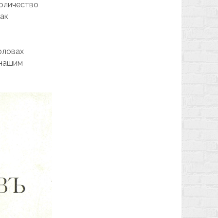
количество
как
оловах
 нашим