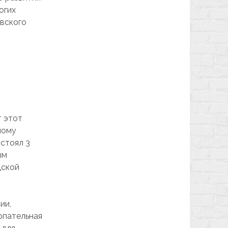
огих
вского
т этот
ному
остоял 3
ым
дской
ии,
рпательная