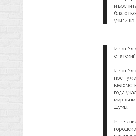
и воспит
благотво
училища.
Иван Але
статский
Иван Але
пост уже
ведомств
года уча
мировым 
Думы.
В течени
городско