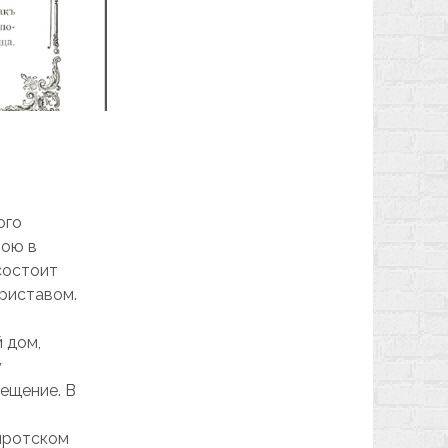
ого
мою в
 состоит
приставом.
 дом,
у
вещение. В
.
Сиротском