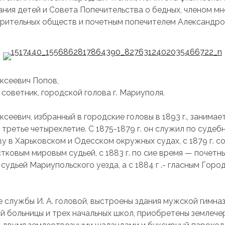
ания детей и Совета Попечительства о бедных, членом мн
рительных обществ и почетным попечителем Александро
ксеевич Попов,
 советник, городской голова г. Мариуполя.
ксеевич, избранный в городские головы в 1893 г., занимае
 третье четырехлетие. С 1875-1879 г. он служил по судеб
у в Харьковском и Одесском окружных судах, с 1879 г. с
стковым мировым судьей, с 1883 г. по сие время — почетн
судьей Мариупольского уезда, а с 1884 г .- гласным Горо
е службы И. А. головой, выстроены здания мужской гимназ
й больницы и трех начальных школ, приобретены землече