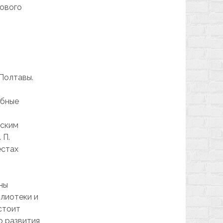
цового
 Полтавы.
ебные
дским
 П.
естах
ны
блиотеки и
стоит
о развития