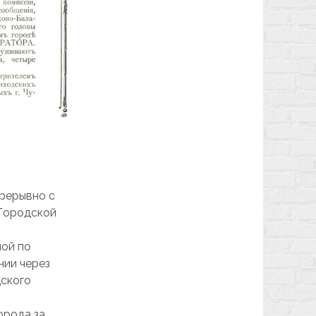
прерывно с
м Городской
ной по
нии через
дского
орода за