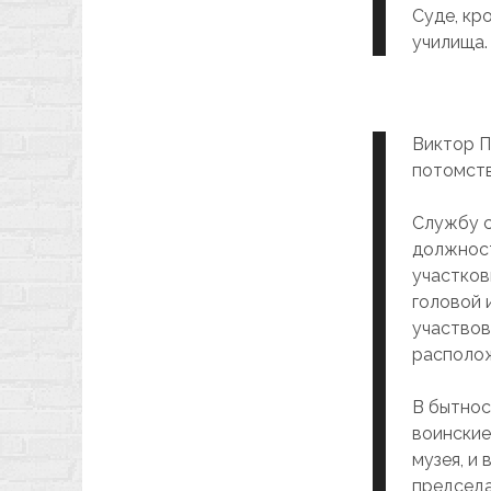
Суде, кр
училища.
Виктор П
потомств
Службу с
должност
участков
головой 
участвов
располож
В бытнос
воинские
музея, и
председа