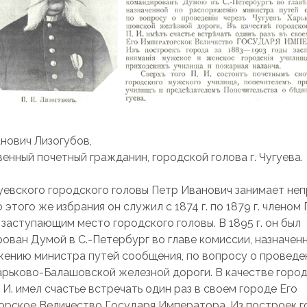
нович Лизогубов,
енный почетный гражданин, городской голова г. Чугуева.
уевского городского головы Петр Иванович занимает не
до этого же избрания он служил с 1874 г. по 1879 г. члено
 заступающим место городского головы. В 1895 г. он был
ован Думой в С.-Петербург во главе комиссии, назначен
ению министра путей сообщения, по вопросу о проведе
арьково-Балашовской железной дороги. В качестве горо
. И. имел счастье встречать один раз в своем городе Его
рское Величество Государя Императора. Из построек г