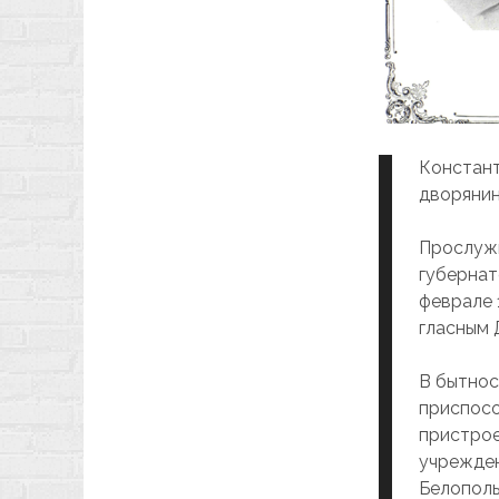
Констант
дворянин
Прослужи
губернат
феврале 1
гласным 
В бытнос
приспосо
пристрое
учрежден
Белополь