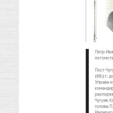
Петр Ива
потомств
Пост Чуг
1883 г.; 
Управы и
командир
распоряж
Чугуев Х
головы П
Императо