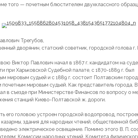
оме того — почетным блюстителем двухклассного образ
авлович Трегубов,
енный дворянин, статский советник, городской голова г.
вою Виктор Павлович начал в 1867 г. кандидатом на суд
и при Харьковской Судебной палате, с 1870-1889 г. был
ым мировым судьей и с 1889 г. состоит Полтавским горо
и почетным мировым судьей. Как представитель города, В.
ал в съезде при Министерстве Финансов по вопросу о м
ения станций Киево-Полтавской ж. дороги.
ть его головою устроен городской водопровод, построе
 казармы, здания для народных чтений, общественной би
 введено электрическое освещение. Помимо этого В. П. со
телем: Комиссии народных чтений, Комитета физическог