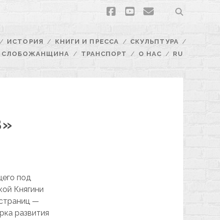
facebook
youtube
email
ИСТОРИЯ
КНИГИ И ПРЕССА
СКУЛЬПТУРА
СЛОБОЖАНЩИНА
ТРАНСПОРТ
О НАС
RU
В»
щего под
кой Княгини
 страниц —
рка развития