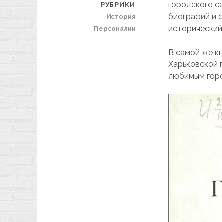
городского с
РУБРИКИ
биографий и ф
История
исторический
Персоналии
В самой же к
Харьковской г
любимым гор