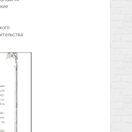
ские
кого
чительства