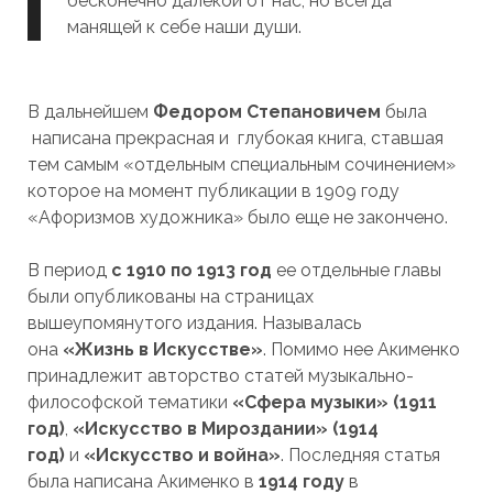
бесконечно далекой от нас, но всегда
манящей к себе наши души.
В дальнейшем
Федором Степановичем
была
написана прекрасная и глубокая книга, ставшая
тем самым «отдельным специальным сочинением»
которое на момент публикации в 1909 году
«Афоризмов художника» было еще не закончено.
В период
с 1910 по 1913 год
ее отдельные главы
были опубликованы на страницах
вышеупомянутого издания. Называлась
она
«Жизнь в Искусстве»
. Помимо нее Акименко
принадлежит авторство статей музыкально-
философской тематики
«Сфера музыки» (1911
год)
,
«Искусство в Мироздании» (1914
год)
и
«Искусство и война»
. Последняя статья
была написана Акименко в
1914 году
в