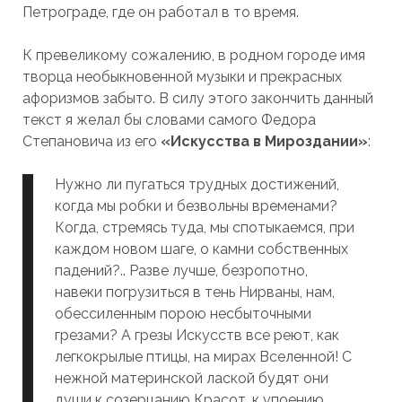
Петрограде, где он работал в то время.
К превеликому сожалению, в родном городе имя
творца необыкновенной музыки и прекрасных
афоризмов забыто. В силу этого закончить данный
текст я желал бы словами самого Федора
Степановича из его
«Искусства в Мироздании»
:
Нужно ли пугаться трудных достижений,
когда мы робки и безвольны временами?
Когда, стремясь туда, мы спотыкаемся, при
каждом новом шаге, о камни собственных
падений?.. Разве лучше, безропотно,
навеки погрузиться в тень Нирваны, нам,
обессиленным порою несбыточными
грезами? А грезы Искусств все реют, как
легкокрылые птицы, на мирах Вселенной! С
нежной материнской лаской будят они
души к созерцанию Красот, к упоению