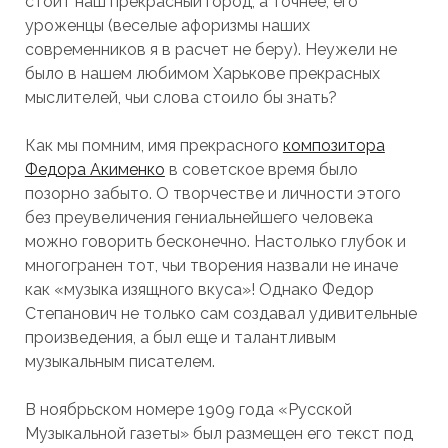
стоит наш прекрасный город, а точнее, его
уроженцы (веселые афоризмы наших
современников я в расчет не беру). Неужели не
было в нашем любимом Харькове прекрасных
мыслителей, чьи слова стоило бы знать?
Как мы помним, имя прекрасного
композитора
Федора Акименко
в советское время было
позорно забыто. О творчестве и личности этого
без преувеличения гениальнейшего человека
можно говорить бесконечно. Настолько глубок и
многогранен тот, чьи творения назвали не иначе
как «музыка изящного вкуса»! Однако Федор
Степанович не только сам создавал удивительные
произведения, а был еще и талантливым
музыкальным писателем.
В ноябрьском номере 1909 года «Русской
Музыкальной газеты» был размещен его текст под