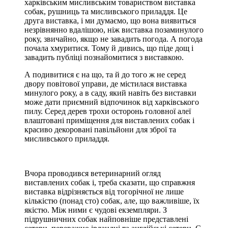
харківським мисливським товариством виставка
собак, рушниць та мисливського приладдя. Це
друга виставка, і ми думаємо, що вона виявиться
незрівнянно вдалішою, ніж виставка позаминулого
року, звичайно, якщо не завадить погода. А погода
почала хмуритися. Тому й дивись, що піде дощ і
завадить публіці познайомитися з виставкою.
А подивитися є на що, та й до того ж не серед
двору повітової управи, де містилася виставка
минулого року, а в саду, який навіть без виставки
може дати приємний відпочинок від харківського
пилу. Серед дерев трохи осторонь головної алеї
влаштовані приміщення для виставлених собак і
красиво декоровані павільйони для зброї та
мисливського приладдя.
Вчора проводився ветеринарний огляд
виставлених собак і, треба сказати, що справжня
виставка відрізняється від тогорічної не лише
кількістю (понад сто) собак, але, що важливіше, їх
якістю. Між ними є чудові екземпляри. З
підрушничних собак найповніше представлені