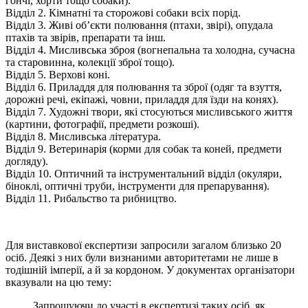
гончі, хорти тощо собаки).
Відділ 2. Кімнатні та сторожові собаки всіх порід.
Відділ 3. Живі об’єкти полювання (птахи, звірі), опудала
птахів та звірів, препарати та інш.
Відділ 4. Мисливська зброя (вогнепальна та холодна, сучасна
та старовинна, колекції зброї тощо).
Відділ 5. Верхові коні.
Відділ 6. Приладдя для полювання та зброї (одяг та взуття,
дорожні речі, екіпажі, човни, приладдя для їзди на конях).
Відділ 7. Художні твори, які стосуються мисливського життя
(картини, фотографії, предмети розкоші).
Відділ 8. Мисливська література.
Відділ 9. Ветеринарія (корми для собак та коней, предмети
догляду).
Відділ 10. Оптичний та інструментальний відділ (окуляри,
біноклі, оптичні труби, інструменти для препарування).
Відділ 11. Рибальство та рибництво.
Для виставкової експертизи запросили загалом близько 20
осіб. Деякі з них були визнаними авторитетами не лише в
тодішній імперії, а й за кордоном. У документах організатори
вказували на цю тему:
Запрошуючи до участі в експертизі таких осіб, як