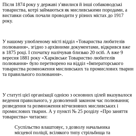
Після 1874 року у державі з’явилися й інші собаководські
товариства, котрі займаються як мисливськими породами, а
виставки собак почали проводити у різних містах до 1917
року.
У нашому улюбленому місті відділ «Товариства любителів
полювання», згідно з архівними документами, відкрився вже
в 1875 році. І спочатку налічував близько 20 осіб. А вже 9
вересня 1881 року «Харківське Товариство любителів
полювання» було перетворено на відділ «Імператорського
товариства розмноження мисливських та промислових тварин
та правильного полювання».
У статуті цієї організації однією з основних цілей вказувалося
ведення правильного, у дозволений законом час полювання;
розведення та розмноження вітчизняних мисливських і
промислових тварин. А у пункті № 25 розділу «Про заняття
товариства» читаємо:
Суспільство влаштовує, з дозволу начальника
місцевої поліції, всілякого типу стрільбища та