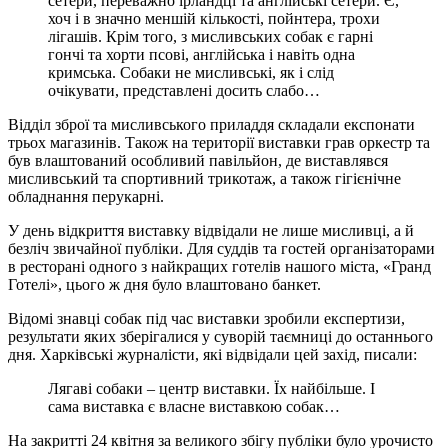
сетери, переважно ірландці та англійські сетери. Є,
хоч і в значно меншій кількості, пойнтера, трохи
лігашів. Крім того, з мисливських собак є гарні
гончі та хорти псові, англійська і навіть одна
кримська. Собаки не мисливські, як і слід
очікувати, представлені досить слабо…
Відділ зброї та мисливського приладдя складали експонати
трьох магазинів. Також на території виставки грав оркестр та
був влаштований особливий павільйон, де виставлявся
мисливський та спортивний трикотаж, а також гігієнічне
обладнання перукарні.
У день відкриття виставку відвідали не лише мисливці, а й
безліч звичайної публіки. Для суддів та гостей організаторами
в ресторані одного з найкращих готелів нашого міста, «Гранд
Готелі», цього ж дня було влаштовано банкет.
Відомі знавці собак під час виставки зробили експертизи,
результати яких зберігалися у суворій таємниці до останнього
дня. Харківські журналісти, які відвідали цей захід, писали:
Лягаві собаки – центр виставки. Їх найбільше. І
сама виставка є власне виставкою собак…
На закритті 24 квітня за великого збігу публіки було урочисто