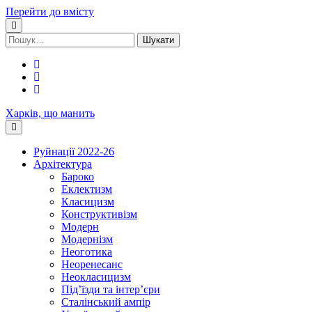
Перейти до вмісту
Шукати:
facebook
youtube
email
Харків, що манить
Руйнації 2022-26
Архітектура
Бароко
Еклектизм
Класицизм
Конструктивізм
Модерн
Модернізм
Неоготика
Неоренесанс
Неокласицизм
Під’їзди та інтер’єри
Сталінський ампір