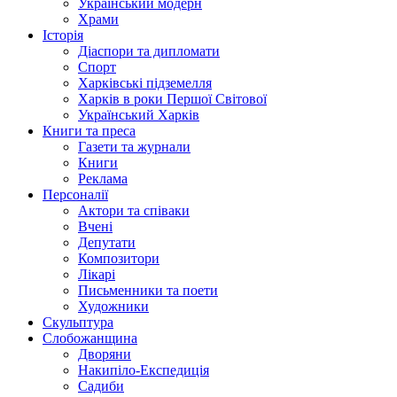
Український модерн
Храми
Історія
Діаспори та дипломати
Спорт
Харківські підземелля
Харків в роки Першої Світової
Український Харків
Книги та преса
Газети та журнали
Книги
Реклама
Персоналії
Актори та співаки
Вчені
Депутати
Композитори
Лікарі
Письменники та поети
Художники
Скульптура
Слобожанщина
Дворяни
Накипіло-Експедиція
Садиби