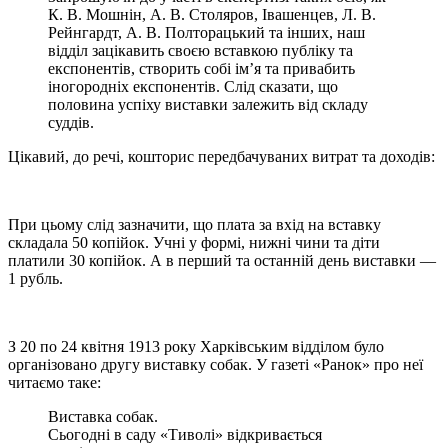
К. В. Мошнін, А. В. Столяров, Івашенцев, Л. В.
Рейнгардт, А. В. Полторацький та інших, наш
відділ зацікавить своєю вставкою публіку та
експонентів, створить собі ім’я та привабить
іногородніх експонентів. Слід сказати, що
половина успіху виставки залежить від складу
суддів.
Цікавий, до речі, кошторис передбачуваних витрат та доходів:
При цьому слід зазначити, що плата за вхід на вставку
складала 50 копійок. Учні у формі, нижні чини та діти
платили 30 копійок. А в перший та останній день виставки ―
1 рубль.
З 20 по 24 квітня 1913 року Харківським відділом було
організовано другу виставку собак. У газеті «Ранок» про неї
читаємо таке:
Виставка собак.
Сьогодні в саду «Тиволі» відкривається