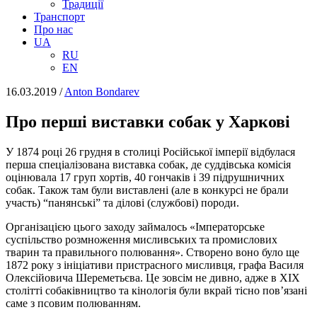
Традиції
Транспорт
Про нас
UA
RU
EN
16.03.2019
/
Anton Bondarev
Про перші виставки собак у Харкові
У 1874 році 26 грудня в столиці Російської імперії відбулася
перша спеціалізована виставка собак, де суддівська комісія
оцінювала 17 груп хортів, 40 гончаків і 39 підрушничних
собак. Також там були виставлені (але в конкурсі не брали
участь) “панянські” та ділові (службові) породи.
Організацією цього заходу займалось «Імператорське
суспільство розмноження мисливських та промислових
тварин та правильного полювання». Створено воно було ще
1872 року з ініціативи пристрасного мисливця, графа Василя
Олексійовича Шереметьєва. Це зовсім не дивно, адже в XIX
столітті собаківництво та кінологія були вкрай тісно пов’язані
саме з псовим полюванням.