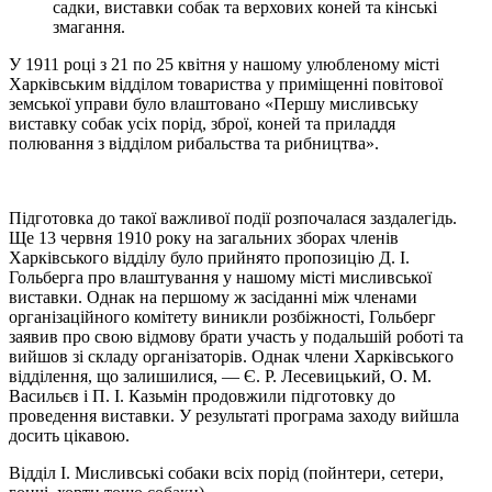
садки, виставки собак та верхових коней та кінські
змагання.
У 1911 році з 21 по 25 квітня у нашому улюбленому місті
Харківським відділом товариства у приміщенні повітової
земської управи було влаштовано «Першу мисливську
виставку собак усіх порід, зброї, коней та приладдя
полювання з відділом рибальства та рибництва».
Підготовка до такої важливої ​​події розпочалася заздалегідь.
Ще 13 червня 1910 року на загальних зборах членів
Харківського відділу було прийнято пропозицію Д. І.
Гольберга про влаштування у нашому місті мисливської
виставки. Однак на першому ж засіданні між членами
організаційного комітету виникли розбіжності, Гольберг
заявив про свою відмову брати участь у подальшій роботі та
вийшов зі складу організаторів. Однак члени Харківського
відділення, що залишилися, — Є. Р. Лесевицький, О. М.
Васильєв і П. І. Казьмін продовжили підготовку до
проведення виставки. У результаті програма заходу вийшла
досить цікавою.
Відділ I. Мисливські собаки всіх порід (пойнтери, сетери,