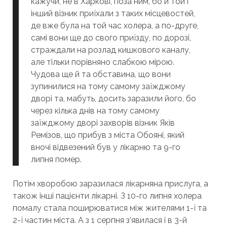
кажучи, не в Харкові, поза ним, бо й той і
інший візник приїхали з таких місцевостей,
де вже була на той час холера, а по-друге,
самі вони ще до свого приїзду, по дорозі,
страждали на розлад кишкового каналу,
але тільки порівняно слабкою мірою.
Чудова ще й та обставина, що вони
зупинилися на тому самому заїжджому
дворі та, мабуть, досить заразили його, бо
через кілька днів на тому самому
заїжджому дворі захворів візник Яків
Ремізов, що прибув з міста Обояні, який
вночі відвезений був у лікарню та 9-го
липня помер.
Потім хворобою заразилася лікарняна прислуга, а
також інші пацієнти лікарні. З 10-го липня холера
помалу стала поширюватися між жителями 1-ї та
2-ї частин міста. А з 1 серпня з’явилася і в 3-й