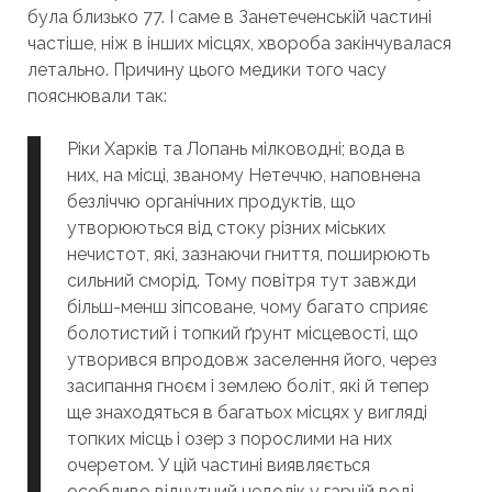
була близько 77. І саме в Занетеченській частині
частіше, ніж в інших місцях, хвороба закінчувалася
летально. Причину цього медики того часу
пояснювали так:
Ріки Харків та Лопань мілководні; вода в
них, на місці, званому Нетеччю, наповнена
безліччю органічних продуктів, що
утворюються від стоку різних міських
нечистот, які, зазнаючи гниття, поширюють
сильний сморід. Тому повітря тут завжди
більш-менш зіпсоване, чому багато сприяє
болотистий і топкий ґрунт місцевості, що
утворився впродовж заселення його, через
засипання гноєм і землею боліт, які й тепер
ще знаходяться в багатьох місцях у вигляді
топких місць і озер з порослими на них
очеретом. У цій частині виявляється
особливо відчутний недолік у гарній воді,