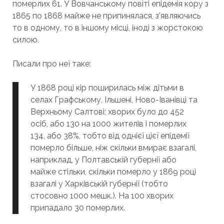
померлих 61. У Вовчанському повіті епідемія кору з
1865 по 1868 майже не припинялася, з’являючись
то в одному, то в іншому місці, іноді з жорстокою
силою.
Писали про неї таке:
У 1868 році кір поширилась між дітьми в
селах Графському, Ільшені, Ново-Іванівці та
Верхньому Салтові; хворих було до 452
осіб, або 130 на 1000 жителів і померлих
134, або 38%, тобто від однієї цієї епідемії
померло більше, ніж скільки вмирає взагалі,
наприклад, у Полтавській губернії або
майже стільки, скільки померло у 1869 році
взагалі у Харківській губернії (тобто
стосовно 1000 мешк.). На 100 хворих
припадало 30 померлих.