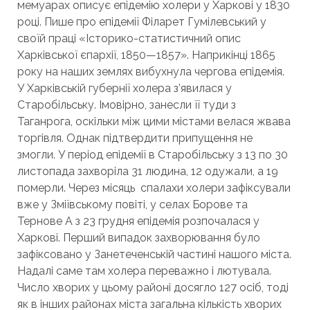
мемуарах описує епідемію холери у Харкові у 1830
році. Пише про епідемії Філарет Гумілевський у
своїй праці «Історико-статистичний опис
Харківської єпархії, 1850—1857». Наприкінці 1865
року на наших землях вибухнула чергова епідемія.
У Харківській губернії холера з’явилася у
Старобільську. Імовірно, занесли її туди з
Таганрога, оскільки між цими містами велася жвава
торгівля. Однак підтвердити припущення не
змогли. У період епідемії в Старобільську з 13 по 30
листопада захворіла 31 людина, 12 одужали, а 19
померли. Через місяць спалахи холери зафіксували
вже у Зміївському повіті, у селах Борове та
Тернове А з 23 грудня епідемія розпочалася у
Харкові. Перший випадок захворювання було
зафіксовано у Занетеченській частині нашого міста.
Надалі саме там холера переважно і лютувала.
Число хворих у цьому районі досягло 127 осіб, тоді
як в інших районах міста загальна кількість хворих