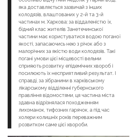
яка доставляється зазвичай з інших
колодязів, влаштованих у 2-й та 3-й
частинах м. Харкова; за віддаленістю їх,
бідний клас жителів Занетечинської
частини має користуватися водою поганої
якості, запасаючись нею з річок або з
малорічних за якістю води колодязів. Такі
погані умови цієї місцевості вельми
сприяють розвитку епідемічних хвороб і
посилюють їх несприятливий результат. І
справді, за зібраними в харківському
лікарському відділенні губернського
правління відомостями, ця частина міста
здавна відрізнялася походженням
лихоманок, тифозних гарячок, а під час
холери колишніх років переважним
розвитком саме цієї хвороби.