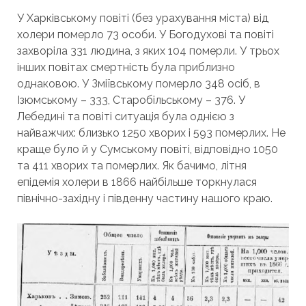
У Харківському повіті (без урахування міста) від
холери померло 73 особи. У Богодухові та повіті
захворіла 331 людина, з яких 104 померли. У трьох
інших повітах смертність була приблизно
однаковою. У Зміївському померло 348 осіб, в
Ізюмському – 333, Старобільському – 376. У
Лебедині та повіті ситуація була однією з
найважчих: близько 1250 хворих і 593 померлих. Не
краще було й у Сумському повіті, відповідно 1050
та 411 хворих та померлих. Як бачимо, літня
епідемія холери в 1866 найбільше торкнулася
північно-західну і південну частину нашого краю.