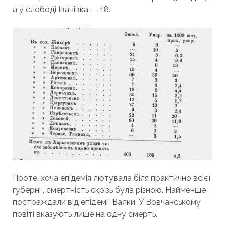
а у слободі Іванівка ― 18.
Проте, хоча епідемія лютувала біля практично всієї
губернії, смертність скрізь була різною. Найменше
постраждали від епідемії Валки. У Вовчанському
повіті вказують лише на одну смерть.