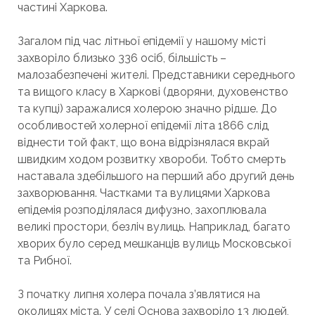
частині Харкова.
Загалом під час літньої епідемії у нашому місті
захворіло близько 336 осіб, більшість –
малозабезпечені жителі. Представники середнього
та вищого класу в Харкові (дворяни, духовенство
та купці) заражалися холерою значно рідше. До
особливостей холерної епідемії літа 1866 слід
віднести той факт, що вона відрізнялася вкрай
швидким ходом розвитку хвороби. Тобто смерть
наставала здебільшого на перший або другий день
захворювання. Частками та вулицями Харкова
епідемія розподілялася дифузно, захоплювала
великі простори, безліч вулиць. Наприклад, багато
хворих було серед мешканців вулиць Московської
та Рибної.
З початку липня холера почала з’являтися на
околицях міста. У селі Основа захворіло 13 людей,