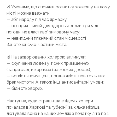
2) Умовами, що сприяли розвитку холери у нашому
місті, можна вважати:
— збіг народу під час ярмарку;
— несприятливий для здоров’я вплив тривалої
погоди, не властивої зимовому часу;
— невигідний гігієнічний стан місцевості
Занетеченської частини міста.
3) На захворювання холерою вплинули:
— скупчення людей у ​​тісних приміщеннях
(наприклад, в корчмах і заїжджих дворах);
— вогкість приміщень, погана якість повітря в них,
брак чистоти. А також інші антисанітарні умови;
— бідність хворих.
Наступна, куди страшніша епідемія холери
почалася в Харкові та губернії за кілька місяців.
лютувала вона на наших землях з початку літа по 1