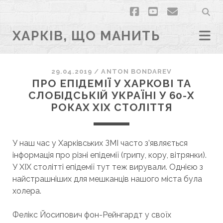
facebook
youtube
email
ХАРКІВ, ЩО МАНИТЬ
29.04.2019
/
ANTON BONDAREV
ПРО ЕПІДЕМІЇ У ХАРКОВІ ТА
СЛОБІДСЬКІЙ УКРАЇНІ У 60-Х
РОКАХ XIX СТОЛІТТЯ
У наш час у Харківських ЗМІ часто з’являється
інформація про різні епідемії (грипу, кору, вітрянки).
У ХІХ столітті епідемії тут теж вирували. Однією з
найстрашніших для мешканців нашого міста була
холера.
Фелікс Йосипович фон-Рейнгардт у своїх