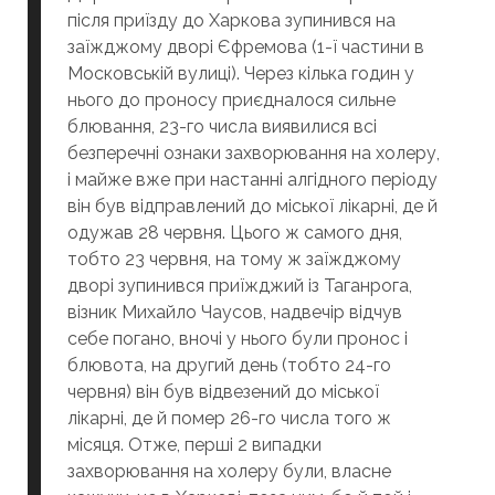
після приїзду до Харкова зупинився на
заїжджому дворі Єфремова (1-ї частини в
Московській вулиці). Через кілька годин у
нього до проносу приєдналося сильне
блювання, 23-го числа виявилися всі
безперечні ознаки захворювання на холеру,
і майже вже при настанні алгідного періоду
він був відправлений до міської лікарні, де й
одужав 28 червня. Цього ж самого дня,
тобто 23 червня, на тому ж заїжджому
дворі зупинився приїжджий із Таганрога,
візник Михайло Чаусов, надвечір відчув
себе погано, вночі у нього були пронос і
блювота, на другий день (тобто 24-го
червня) він був відвезений до міської
лікарні, де й помер 26-го числа того ж
місяця. Отже, перші 2 випадки
захворювання на холеру були, власне