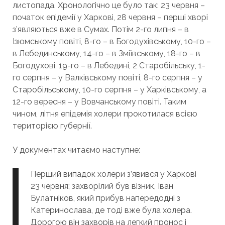
листопада. Хронологічно це було так: 23 червня –
початок епідемії у Харкові, 28 червня – перші хворі
з’являються вже в Сумах. Потім 2-го липня – в
Ізюмському повіті, 8-го – в Богодухівському, 10-го –
в Лебединському, 14-го – в Зміївському, 18-го – в
Богодухові, 19-го – в Лебедині, 2 Старобільську, 1-
го серпня – у Валківському повіті, 8-го серпня – у
Старобільському, 10-го серпня – у Харківському, а
12-го вересня – у Вовчанському повіті. Таким
чином, літня епідемія холери прокотилася всією
територією губернії.
У документах читаємо наступне:
Перший випадок холери з’явився у Харкові
23 червня; захворілий був візник, Іван
Булатніков, який прибув напередодні з
Катеринослава, де тоді вже була холера.
Дорогою він захворів на легкий пронос і