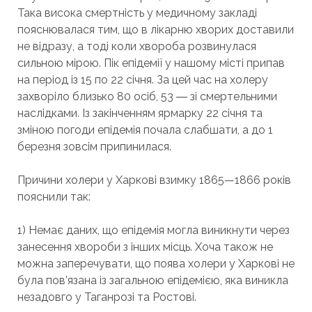
Така висока смертність у медичному закладі
пояснювалася тим, що в лікарню хворих доставили
не відразу, а тоді коли хвороба розвинулася
сильною мірою. Пік епідемії у нашому місті припав
на період із 15 по 22 січня. За цей час на холеру
захворіло близько 80 осіб, 53 ― зі смертельними
наслідками. Із закінченням ярмарку 22 січня та
зміною погоди епідемія почала слабшати, а до 1
березня зовсім припинилася.
Причини холери у Харкові взимку 1865—1866 років
пояснили так:
1) Немає даних, що епідемія могла виникнути через
занесення хвороби з інших місць. Хоча також не
можна заперечувати, що поява холери у Харкові не
була пов’язана із загальною епідемією, яка виникла
незадовго у Таганрозі та Ростові.