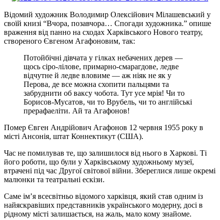
Відомий художник Володимир Олексійович Мілашевський у
своїй книзі “Вчора, позавчора… Спогади художника.” опише
враження від панно на сходах Харківського Нового театру,
створеного Євгеном Агафоновим, так:
Потойбічні дівчата у гілках небачених дерев —
щось сіро-лілове, примарно-смарагдове, ледве
відчутне й ледве вловиме — аж ніяк не як у
Перова, де все можна схопити пальцями та
забруднити об ваксу чобота. Тут усе мрія! Чи то
Борисов-Мусатов, чи то Врубель, чи то англійські
прерафаеліти. Ай та Агафонов!
Помер Євген Андрійович Агафонов 12 червня 1955 року в
місті Ансонія, штат Коннектикут (США).
Час не помилував те, що залишилося від нього в Харкові. Ті
його роботи, що були у Харківському художньому музеї,
втрачені під час Другої світової війни. Збереглися лише окремі
малюнки та театральні ескізи.
Саме ім’я всесвітньо відомого харківця, який став одним із
найяскравіших представників українського модерну, досі в
рідному місті залишається, на жаль, мало кому знайоме.