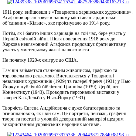
1911 року, вийшовши з «Товариства харківських художників»,
Агафонов організовує в нашому місті авангардистське
об’єднання «Кільце», яке проіснувало до 1914 року.
Потім, як і багато інших харківців на той час, бере участь у
Першій світовій війні. Після повернення 1918 року до
Харкова невгамовний Агафонов продовжує брати активну
участь у мистецькому житті нашого міста.
На початку 1920-х емігрує до США.
Там він займається станковим живописом, графікою та
торговельною рекламою. Виставляється у Товаристві
незалежних художників (1929) та галереї Френч (1931) у Нью-
Йорку в публічній бібліотеці Гринвіча (1939), Дербі, шт.
Коннектикут (1943). Проводить персональні виставки у
галереї Каз-Дельбо у Нью-Йорку (1931).
Творчість Євгена Андрійовича є дуже багатогранною та
різноплановою, як і він сам. Це портрети, пейзажі, графічні
твори та постаті в умовній декоративній манері зі щедрим
використанням українських народних мотивів.