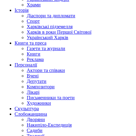
Храми
Історія
Діаспори та дипломати
Спорт
Харківські підземелля
Харків в роки Першої Світової
Український Харків
Книги та преса
Газети та журнали
Книги
Реклама
Персоналії
Актори та співаки
Вчені
Депутати
Композитори
Лікарі
Письменники та поети
Художники
Скульптура
Слобожанщина
Дворяни
Накипіло-Експедиція
Садиби
Традиції