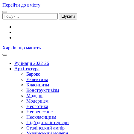
Перейти до вмісту
Шукати:
facebook
youtube
email
Харків, що манить
Руйнації 2022-26
Архітектура
Бароко
Еклектизм
Класицизм
Конструктивізм
Модерн
Модернізм
Неоготика
Неоренесанс
Неокласицизм
Під’їзди та інтер’єри
Сталінський ампір
Український модерн