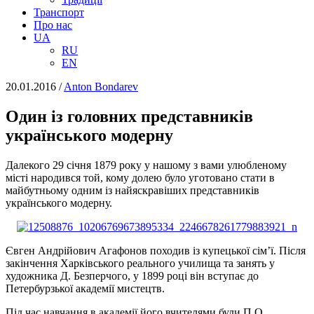
Транспорт
Про нас
UA
RU
EN
20.01.2016
/
Anton Bondarev
Один із головних представників
українського модерну
Далекого 29 січня 1879 року у нашому з вами улюбленому
місті народився той, кому долею було уготовано стати в
майбутньому одним із найяскравіших представників
українського модерну.
Євген Андрійович Агафонов походив із купецької сім’ї. Після
закінчення Харківського реального училища та занять у
художника Д. Безперчого, у 1899 році він вступає до
Петербурзької академії мистецтв.
Під час навчання в академії його вчителями були П.О.