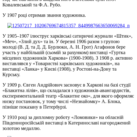
Ковалевський та Ф.А. Рубо.
У 1907 році отримав звання художника.
У 1905–1907 ілюструє харківські сатиричні журнали «Штик»,
«Меч», «Злий дух» та ін. У березні 1906 разом з групою
молоді (В. Д. та Д. Д. Бурлюки, А. Н. Грот) Агафонов бере
участь у найбільшій (сьомій за рахунком) виставці «Гуртка
місцевих художників Харкова» (1900-1908). З 1908 р. активно
виставлявся у «Товаристві харківських художників», на
виставці «Ланка» у Києві (1908), у Ростові-на-Дону та
Курську.
У 1909 р. Євген Андрійович засновує в Харкові на базі студії
«Блакитна лілія», що складалася з художників-авангардистів,
експериментальний театр «Блакитне око», для якого оформляє
низку постановок, у тому числі «Незнайомку» А. Блока,
пізніше показану в Петербурзі.
У 1910 році за дипломну роботу «Ломовики» на обласній
Південноросійській виставці в Катеринославі нагороджений
золотою медаллю.