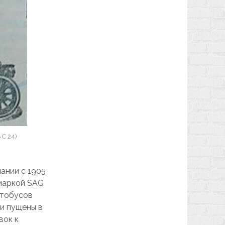
С 24)
ании с 1905
 маркой SAG
втобусов
и пущены в
вок к