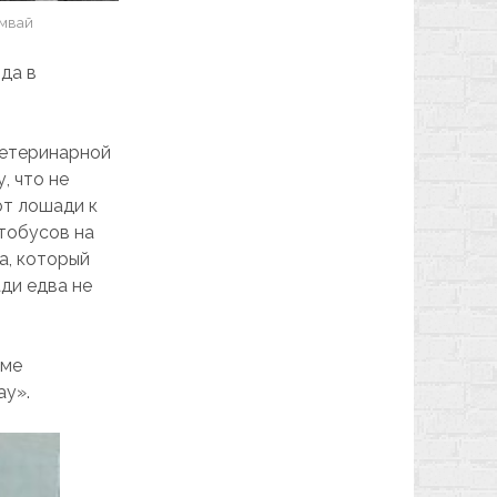
амвай
ода в
Ветеринарной
, что не
от лошади к
тобусов на
а, который
ади едва не
аме
ау».