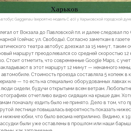
Автобус Gaggenau (вероятно модель С 40) у Харьковской городской дум
егал от Вокзала до Павловской пл. и далее следовал по
нарной (сейчас ул. Свободы). Согласно заметкам в газет
матического театра автобус доезжал за 15 минут, таким 
овый маршрут преодолевался со средней скоростью 12 к
хо. Стоит отметить, что современные Google Maps, с уче
закладывают в этот маршрут 12 минут — ненамного меньш
 автомобиле. Стоимость проезда составляла 5 копеек в к
периале — то есть на специально оборудованных лавках 
е люди сидели, будучи открытыми всем ветрам. Любопытн
фотографиях отчетливо видно сидящих на крыше дам. Хот
амам поначалу ездить было не принято. Дело в том, что 
крутой лестнице повышалась вероятность показать ниже
 нижние юбки, что было весьма неприлично. Видимо, к 19
ассудки были уже оставлены в прошлом или наши барыш
ельны, как заграничные.