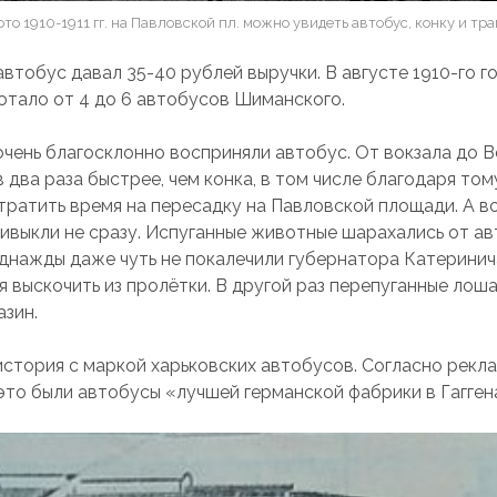
ото 1910-1911 гг. на Павловской пл. можно увидеть автобус, конку и тр
автобус давал 35-40 рублей выручки. В августе 1910-го г
отало от 4 до 6 автобусов Шиманского.
очень благосклонно восприняли автобус. От вокзала до 
 два раза быстрее, чем конка, в том числе благодаря тому
тратить время на пересадку на Павловской площади. А в
ивыкли не сразу. Испуганные животные шарахались от ав
однажды даже чуть не покалечили губернатора Катеринич
я выскочить из пролётки. В другой раз перепуганные лош
азин.
стория с маркой харьковских автобусов. Согласно рекл
это были автобусы «лучшей германской фабрики в Гагген