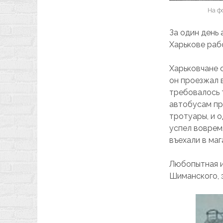
На ф
За один день 
Харькове раб
Харьковчане 
он проезжал в
требовалось 
автобусам пр
тротуары, и 
успел воврем
въехали в маг
Любопытная и
Шиманского, 