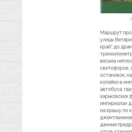
Маршрут прол
улицы Ветери
край”, до дра
трехкилометр
весьма непло
светофоров, 
остановок, на
копейки в им
автобуса, гд
харьковских 
империалах д
на крышу по 
джентльменам
данные предр
столь стеснит