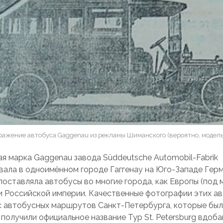
ражение автобуса Gaggenau из рекламы Шиманского (вероятно, модель 
я марка Gaggenau завода Süddeutsche Automobil-Fabrik
ала в одноимённом городе Гаггенау на Юго-Западе Герм
 поставляла автобусы во многие города, как Европы (под
к и Российской империи. Качественные фотографии этих а
с автобусных маршрутов Санкт-Петербурга, которые был
 получили официальное название Typ St. Petersburg вдоба