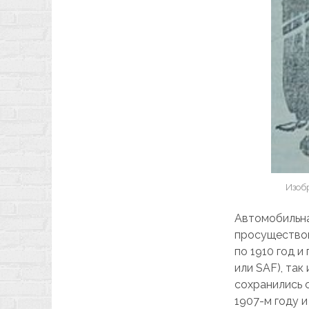
Изоб
Автомобильна
просуществов
по 1910 год и
или SAF), та
сохранились 
1907-м году и