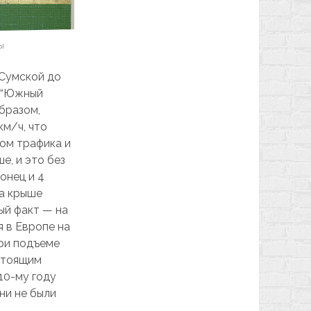
ы
 Сумской до
е “Южный
образом,
м/ч, что
том трафика и
е, и это без
онец и 4
на крыше
ый факт — на
я в Европе на
при подъеме
стоящим
10-му году
ни не были