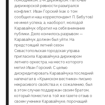
помощником, 2-м дирижером. На почве
дирижерской ревности разыгрался
конфликт. Иван Горский (как о том
сообщил и наш корреспондент П. Бебутов)
не имел успеха, а, наоборот, молодой
Каравайчук обратил на себя внимание
публики. Дело кончилось разрывом —
Каравайчук должен был уйти. На
предстоящий летний сезон
Севастопольская городская управа
пригласила Каравайчука дирижером
летнего оркестра, на место которого
метил Иван Горский. С целью
дискредитировать Каравайчука последний
напечатал в «Крымском вестнике» письмо
некрасивого свойства и, к сожалению, был
в этом случае поддержан своим братом,
который поместил в той же газете отзыв о
своем ученике Каравайчуке, порочащий