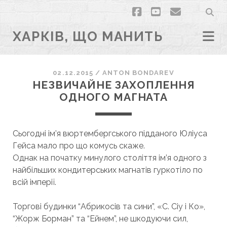
facebook
youtube
email
ХАРКІВ, ЩО МАНИТЬ
02.12.2015
/
ANTON BONDAREV
НЕЗВИЧАЙНЕ ЗАХОПЛЕННЯ
ОДНОГО МАГНАТА
Сьогодні ім’я вюртембергського підданого Юліуса
Гейса мало про що комусь скаже.
Однак на початку минулого століття ім’я одного з
найбільших кондитерських магнатів гуркотіло по
всій імперії.
Торгові будинки “Абрикосів та сини”, «С. Сіу і Ко»,
“Жорж Борман” та “Ейнем”, не шкодуючи сил,