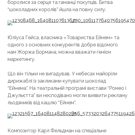
боролися за серця та гаманці покупців. Битва
“шоколадних королів” йшла на повну силу.
Юліуса Гейса, власника «Товариства Ейнем» та
одного з основних конкурентів добре відомого
нам Жоржа Бормана, можна вважати генієм
маркетингу.
Що він тільки не вигадував. У небесах майоріли
дирижаблі із закликами купувати шоколад
“Ейнема”. На театральній програмі вистави “Ромео і
Джульєтта” ви несподівано могли виявити рекламу
льодяників від кашлю “Ейнем”.
Композитор Карл Фельдман на спеціальне