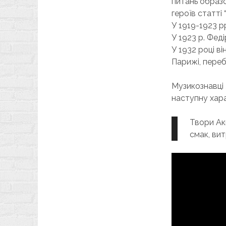
питань образо
героїв статті
У 1919-1923 p
У 1923 р. Фед
У 1932 році в
Парижі, переб
Музикознавці 
наступну хар
Твори Ак
смак, ви