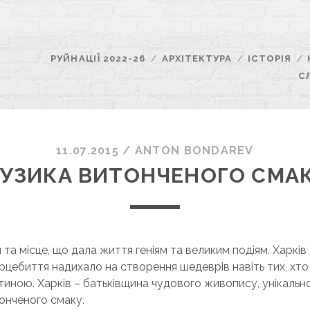
РУЙНАЦІЇ 2022-26
АРХІТЕКТУРА
ІСТОРІЯ
С
11.07.2015
/
ANTON BONDAREV
УЗИКА ВИТОНЧЕНОГО СМА
 та місце, що дала життя геніям та великим подіям. Харків 
рцебиття надихало на створення шедеврів навіть тих, хто
тиною. Харків – батьківщина чудового живопису, унікальн
онченого смаку.