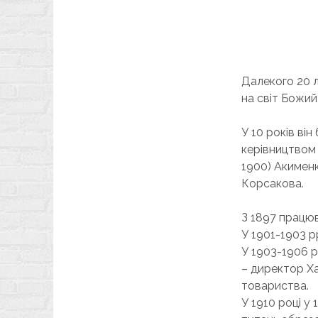
Далекого 20 л
на світ Божий
У 10 років ві
керівництвом 
1900) Акименк
Корсакова.
З 1897 працю
У 1901-1903 p
У 1903-1906 p
– директор Ха
товариства.
У 1910 році у