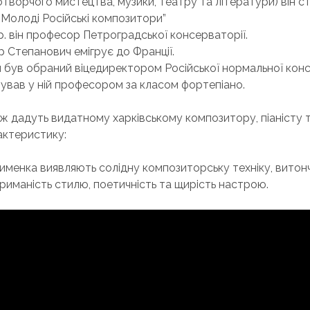
творчого мистецтва, музики, театру та літератури) він ст
 “Молоді Російські композитори”
p. він професор Петроградської консерваторії.
ір Степанович емігрує до Франції.
ін був обраний віцедиректором Російської нормальної конс
ував у ній професором за класом фортепіано.
ж дадуть видатному харківському композитору, піаністу 
актеристику:
именка виявляють солідну композиторську техніку, витон
триманість стилю, поетичність та щирість настрою.