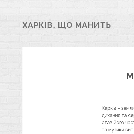
ХАРКІВ, ЩО МАНИТЬ
М
Харків – земля
дихання та се
став його час
та музики вит