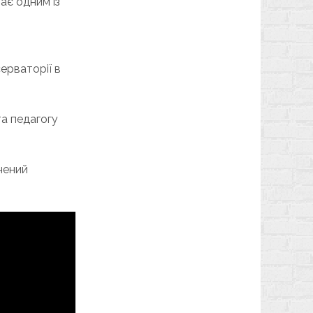
ає одним із
ерваторії в
та педагогу
чений