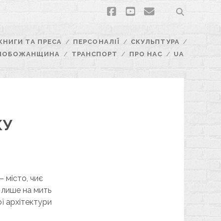
facebook
youtube
email
КНИГИ ТА ПРЕСА
ПЕРСОНАЛІЇ
СКУЛЬПТУРА
ЛОБОЖАНЩИНА
ТРАНСПОРТ
ПРО НАС
UA
КУ
– місто, чиє
 лише на мить
ої архітектури