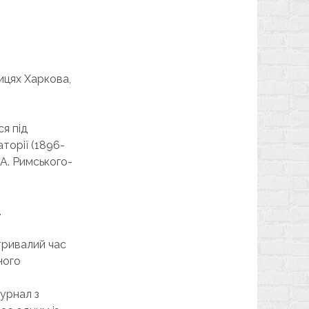
ицях Харкова,
ся під
аторії (1896-
 А. Римського-
.
етривалий час
ного
урнал з