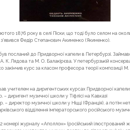
ютого 1876 року в селі Піски, що тоді було селом на окол
 з’явився Федір Степанович Акименко (Якименко).
н був посланий до Придворної капели в Петербурзі. Займав
А. К. Лядова та М. О. Балакірєва. У петербурзькій консерв
о закінчив курс за класом професора теорії композиції М.
вав учителем на диригентських курсах Придворної капели
p. – диригент музичної школи у Тіфлісі на Кавказі
p. – директор музичної школи у Ніцці (Франція), а потім н
рківського відділення імператорського російського музич
 12 номері журналу «Аполлон» (російський ілюстрований ж