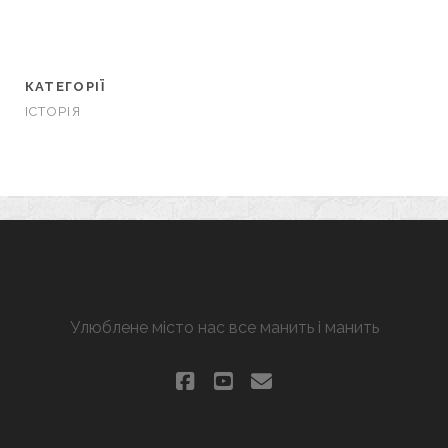
КАТЕГОРІЇ
ІСТОРІЯ
ХАРКІВ, ЩО МАНИТЬ
Улюблене місто нас все манить і манить
facebook
youtube
email