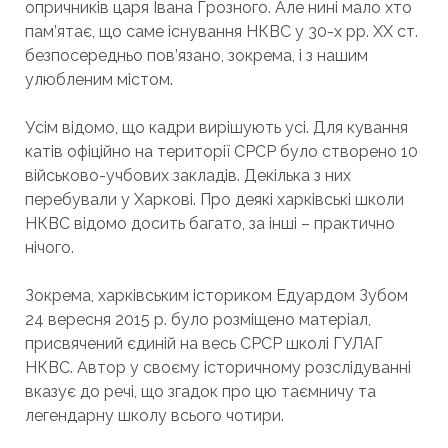
опричників царя Івана Грозного. Але нині мало хто
пам’ятає, що саме існування НКВС у 30-х рр. ХХ ст.
безпосередньо пов’язано, зокрема, і з нашим
улюбленим містом.
Усім відомо, що кадри вирішують усі. Для кування
катів офіційно на території СРСР було створено 10
військово-учбових закладів. Декілька з них
перебували у Харкові. Про деякі харківські школи
НКВС відомо досить багато, за інші – практично
нічого.
Зокрема, харківським істориком Едуардом Зубом
24 вересня 2015 р. було розміщено матеріал,
присвячений єдиній на весь СРСР школі ГУЛАГ
НКВС. Автор у своєму історичному розслідуванні
вказує до речі, що згадок про цю таємничу та
легендарну школу всього чотири.