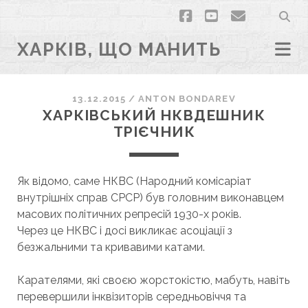
facebook
youtube
email
ХАРКІВ, ЩО МАНИТЬ
13.12.2015
/
ANTON BONDAREV
ХАРКІВСЬКИЙ НКВДЕШНИК
ТРІЄЧНИК
Як відомо, саме НКВС (Народний комісаріат
внутрішніх справ СРСР) був головним виконавцем
масових політичних репресій 1930-х років.
Через це НКВС і досі викликає асоціації з
безжальними та кривавими катами.
Карателями, які своєю жорстокістю, мабуть, навіть
перевершили інквізиторів середньовіччя та