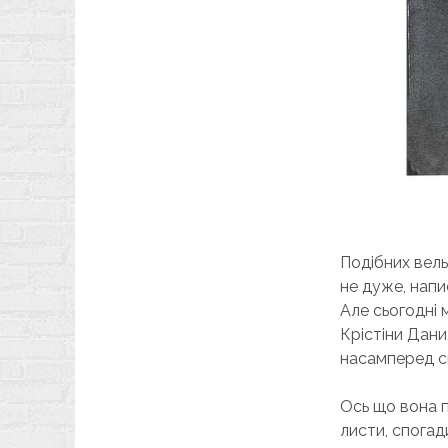
Подібних вель
не дуже, напи
Але сьогодні 
Крістіни Дани
насамперед св
Ось що вона п
листи, спогад