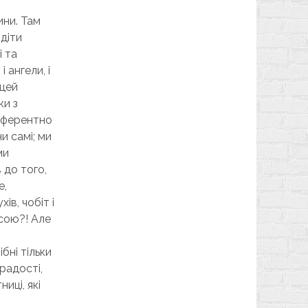
ини. Там
 діти
і та
 ангели, і
 цей
ки з
диферентно
и самі; ми
ми
 до того,
е,
ів, чобіт і
асою?! Але
бні тільки
 радості,
иці, які