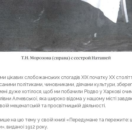
ми цікавих слобожанських спогадів XIX початку ХХ століття
саними політиками, чиновниками, діячами культури, збере
мені дуже хотілося, щоб ми побачили Різдво у Харкові очи
лівни Алчевської, яка широко відома у нашому місті завдя
оїй меценатській та просвітницькій діяльності.
ише на цю тему у своїй книзі «Передумане та пережите: 
и», виданої 1912 року.