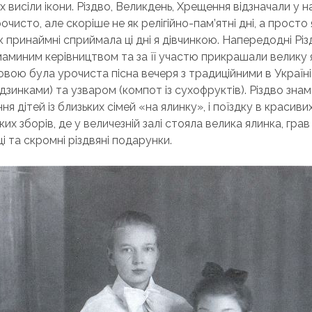
х висіли ікони. Різдво, Великдень, Хрещення відзначали у н
очисто, але скоріше не як релігійно-пам’ятні дні, а просто 
к принаймні сприймала ці дні я дівчинкою. Напередодні Різ
 маминим керівництвом та за її участю прикрашали велику 
овою була урочиста пісна вечеря з традиційними в Україн
одзинками) та узваром (компот із сухофруктів). Різдво зна
я дітей із близьких сімей «на ялинку», і поїздку в красиви
их зборів, де у величезній залі стояла велика ялинка, грав
і та скромні різдвяні подарунки.