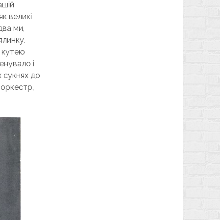
ашій
як великі
два ми,
ялинку.
і кутею
менувало і
х сукнях до
 оркестр,