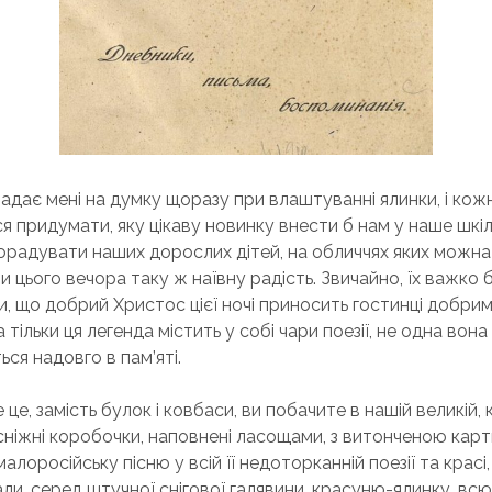
падає мені на думку щоразу при влаштуванні ялинки, і кож
я придумати, яку цікаву новинку внести б нам у наше шкіл
 порадувати наших дорослих дітей, на обличчях яких можна
 цього вечора таку ж наївну радість. Звичайно, їх важко 
и, що добрий Христос цієї ночі приносить гостинці добрим
 тільки ця легенда містить у собі чари поезії, не одна вона
ся надовго в пам’яті.
 це, замість булок і ковбаси, ви побачите в нашій великій, 
лосніжні коробочки, наповнені ласощами, з витонченою кар
алоросійську пісню у всій її недоторканній поезії та красі, 
али, серед штучної снігової галявини, красуню-ялинку, вс