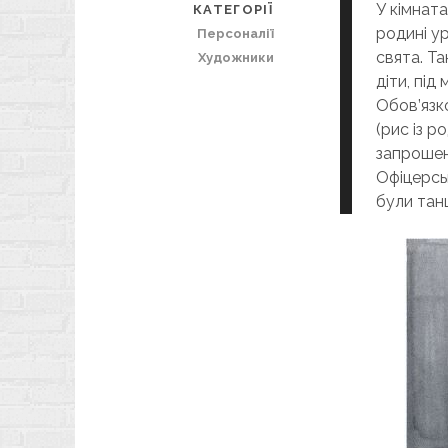
У кімната
КАТЕГОРІЇ
родині ур
Персоналії
свята. Та
Художники
діти, під
Обов’язк
(рис із р
запрошенн
Офіцерськ
були танц