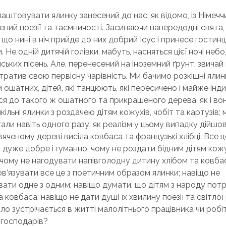
аштовувати ялинку занесений до нас, як відомо, із Німечч
ений поезії та таємничості. Засинаючи напередодні свята,
що нині в ніч прийде до них добрий Ісус і принесе гостинц
 Не одній дитячій голівки, мабуть, насняться цієї ночі небо, і
ських пісень. Але, перенесений на іноземний ґрунт, звичай
тратив свою первісну чарівність. Ми бачимо розкішні ялин
 ошатних, дітей, які танцюють, які пересичено і майже ін
ся до такого ж ошатного та прикрашеного дерева, як і вон
ільні ялинки з роздачею дітям кожухів, чобіт та картузів; 
али навіть одного разу, як реалізм у цьому випадку дійшов
яченому дереві висіла ковбаса та французькі хлібці. Все ц
 дуже добре і гуманно, чому не роздати бідним дітям кожух
, чому не нагодувати напівголодну дитину хлібом та ковб
ов’язувати все це з поетичним образом ялинки; навіщо не
ати одне з одним; навіщо думати, що дітям з народу потрі
 ковбаса; навіщо не дати душі їх хвилину поезії та світлої
ало зустрічається в житті малолітнього працівника чи робітн
 господарів?