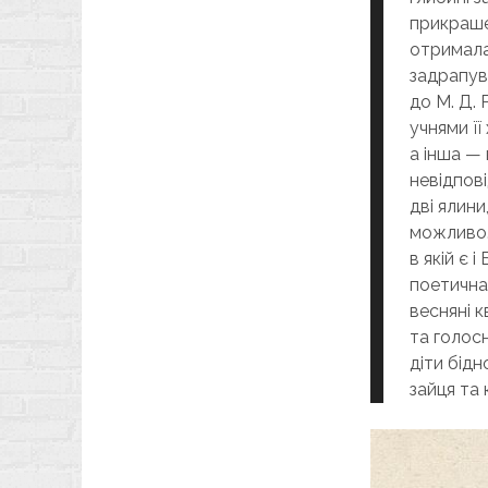
прикрашен
отримала
задрапув
до М. Д.
учнями її
а інша —
невідпов
дві ялини
можливо.
в якій є і
поетична 
весняні к
та голосн
діти бідн
зайця та 