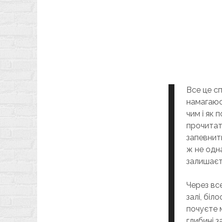
Все це с
намагаюс
чим і як
прочитати
запевнит
ж не одна
залишаєть
Через все
залі, бі
почуєте м
глибині з