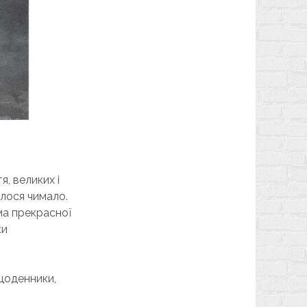
, великих і
глося чимало.
ма прекрасної
ки
щоденники,