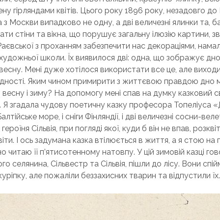
у гірляндами квітів. Цього року 1896 року, незадовго до Р
 з Москви випадково не одну, а дві величезні ялинки та, 
ати стіни та вікна, що порушує загальну ілюзію картини, 
 Раєвської з проханням забезпечити нас декораціями, нам
 художньої школи. Їх виявилося дві: одна, що зображує дн
 весну. Мені дуже хотілося використати все це, але виход
ідності. Яким чином примирити з життєвою правдою дно 
, весну і зиму? На допомогу мені спав на думку казковий св
 Я згадала чудову поетичну казку професора Топеліуса «
 Балтійське море, і сніги Фінляндії, і дві величезні сосни-велет
героїня Сільвія, при погляді якої, куди б він не впав, розкв
віти. І ось задумана казка втілюється в життя, а я стою на 
о читаю її п’ятисотенному натовпу. У цій зимовій казці гов
ого селянина, Сільвестр та Сільвія, пішли до лісу. Вони спі
куріпку, але пожаліли беззахисних тварин та відпустили їх