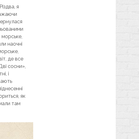
іздва, я
бажаючи
звернулася
альованими
о морське,
или наочні
морське,
іт, де все
Дві сосни»,
ні, і
ітають
піднесенні
ориться, як
ймали там
.