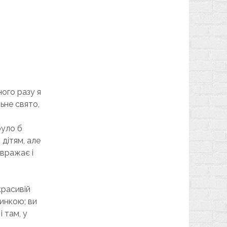
ного разу я
ьне свято,
було б
 дітям, але
 вражає і
красивій
тинкою; ви
і там, у
ю