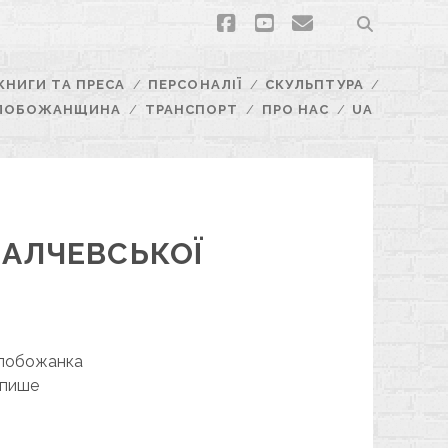
facebook
youtube
email
КНИГИ ТА ПРЕСА
ПЕРСОНАЛІЇ
СКУЛЬПТУРА
ЛОБОЖАНЩИНА
ТРАНСПОРТ
ПРО НАС
UA
 АЛЧЕВСЬКОЇ
 слобожанка
апише