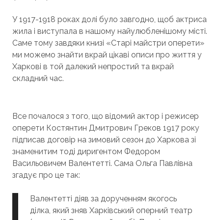
У 1917-1918 роках долі було завгодно, щоб актриса
жила і виступала в нашому найулюбленішому місті.
Саме тому завдяки книзі «Старі майстри оперети»
ми можемо знайти вкрай цікаві описи про життя у
Харкові в той далекий непростий та вкрай
складний час.
Все почалося з того, що відомий актор і режисер
оперети Костянтин Дмитрович Греков 1917 року
підписав договір на зимовий сезон до Харкова зі
знаменитим тоді диригентом Федором
Васильовичем Валентетті. Сама Ольга Павлівна
згадує про це так:
Валентетті діяв за дорученням якогось
ділка, який зняв Харківський оперний театр