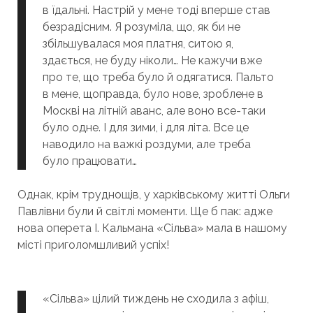
в їдальні. Настрій у мене тоді вперше став
безрадісним. Я розуміла, що, як би не
збільшувалася моя платня, ситою я,
здається, не буду ніколи… Не кажучи вже
про те, що треба було й одягатися. Пальто
в мене, щоправда, було нове, зроблене в
Москві на літній аванс, але воно все-таки
було одне. І для зими, і для літа. Все це
наводило на важкі роздуми, але треба
було працювати…
Однак, крім труднощів, у харківському житті Ольги
Павлівни були й світлі моменти. Ще б пак: адже
нова оперета І. Кальмана «Сільва» мала в нашому
місті приголомшливий успіх!
«Сільва» цілий тиждень не сходила з афіш,