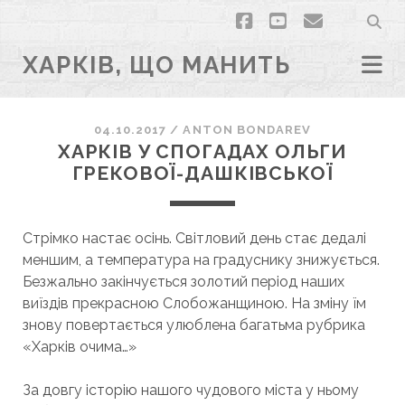
facebook
youtube
email
ХАРКІВ, ЩО МАНИТЬ
04.10.2017
/
ANTON BONDAREV
ХАРКІВ У СПОГАДАХ ОЛЬГИ
ГРЕКОВОЇ-ДАШКІВСЬКОЇ
Стрімко настає осінь. Світловий день стає дедалі
меншим, а температура на градуснику знижується.
Безжально закінчується золотий період наших
виїздів прекрасною Слобожанщиною. На зміну їм
знову повертається улюблена багатьма рубрика
«Харків очима…»
За довгу історію нашого чудового міста у ньому