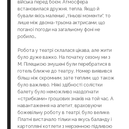
війська перед боєм. Атмосфера
встановилася дружня, тепла. Якщо й
бували якісь маленькі „тіньові моменти“, то
лише між двома-трьома актрисами, що
поганої погоди на загальному фоні не
робило…
Робота у театрі склалася цікава, але жити
було дуже важко. На початку сезону ми з
М. Пілецькою змушені були перебратися в
готель ближче до театру. Номер виявився
більш ніж скромним, зате теплим, що також
було важливо. Ніякі здібності солістки
балету було неможливо наздогнати
«стрибками» грошових знаків на той час. А
навантаження на апетит, враховуючи
божевільну роботу в театрі, було велике.
Платні вистачало тільки на якусь баланду і
картопляні котлети з мерзенною підливою