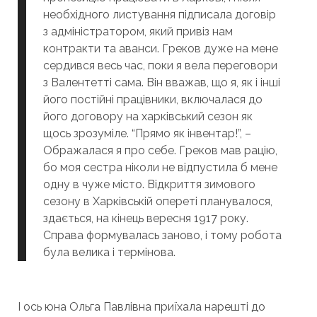
необхідного листування підписала договір
з адміністратором, який привіз нам
контракти та аванси. Греков дуже на мене
сердився весь час, поки я вела переговори
з Валентетті сама. Він вважав, що я, як і інші
його постійні працівники, включалася до
його договору на харківський сезон як
щось зрозуміле. “Прямо як інвентар!”, –
Ображалася я про себе. Греков мав рацію,
бо моя сестра ніколи не відпустила б мене
одну в чуже місто. Відкриття зимового
сезону в Харківській опереті планувалося,
здається, на кінець вересня 1917 року.
Справа формувалась заново, і тому робота
була велика і термінова.
І ось юна Ольга Павлівна приїхала нарешті до