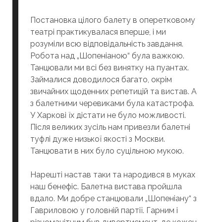
Постановка цілого балету в оперетковому
театрі практикувалася вперше, і ми
розуміли всю відповідальність завдання.
Робота над „Шопеніаною“ була важкою.
Танцювали ми всі без винятку на пуантах.
Займалися доводилося багато, окрім
звичайних щоденних репетицій та вистав. А
з балетними черевиками була катастрофа.
У Харкові їх дістати не було можливості.
Після великих зусіль нам привезли балетні
туфлі дуже низької якості з Москви.
Танцювати в них було суцільною мукою.
Нарешті настав таки та народився в муках
наш бенефіс. Балетна вистава пройшла
вдало. Ми добре станцювали „Шопеніану“ з
Гавриловою у головній партії. Гарним і