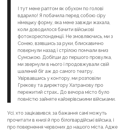
І тут мене раптом як обухом по голові
вдарило! Я побачила перед собою сіру
німецьку форму, яка мене завжди жахала,
коли доводилося бачити військові
фотокореспонденції. Не змовляючись, ми з
Сонею, взявшись за руки, блискавично
повернули назад і стрілою помчали вниз
Сумською. Добігши до першого провулка,
ми звернули в нього і продовжували свій
шалений біг аж до самого театру.
Увірвавшись у контору, ми розповіли
Грекову та директору Хатранову про
пережитий страх… До вечора місто було
повністю зайняте кайзерівськими військами.
Усі, хто зацікавився, за бажання самі можуть
прочитати в книзі й про білогвардійські війська, і
про повернення червоних до нашого міста. Адже