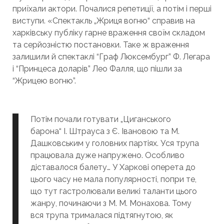
приїхали актори. Почалися репетиції, а потім і перші
виступи. «Спектакль „Жриця вогню“ справив на
харківську публіку гарне враження своїм складом
та серйозністю постановки. Таке ж враження
залишили й спектаклі “Граф Люксембург” Ф. Легара
і “Принцеса доларів” Лео Фалля, що пішли за
“Жрицею вогню”.
Потім почали готувати „Циганського
барона“ І. Штрауса з Є. Івановою та М.
Дашковським у головних партіях. Уся трупа
працювала дуже напружено. Особливо
діставалося балету… У Харкові оперета до
цього часу не мала популярності, попри те,
що тут гастролювали великі таланти цього
жанру, починаючи з М. М. Монахова. Тому
вся трупа трималася підтягнутою, як