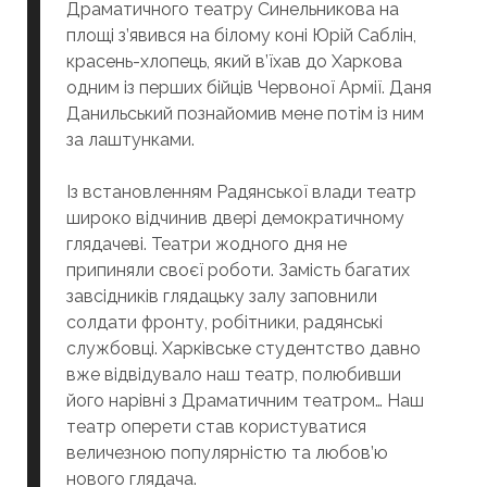
Драматичного театру Синельникова на
площі з’явився на білому коні Юрій Саблін,
красень-хлопець, який в’їхав до Харкова
одним із перших бійців Червоної Армії. Даня
Данильський познайомив мене потім із ним
за лаштунками.
Із встановленням Радянської влади театр
широко відчинив двері демократичному
глядачеві. Театри жодного дня не
припиняли своєї роботи. Замість багатих
завсідників глядацьку залу заповнили
солдати фронту, робітники, радянські
службовці. Харківське студентство давно
вже відвідувало наш театр, полюбивши
його нарівні з Драматичним театром… Наш
театр оперети став користуватися
величезною популярністю та любов’ю
нового глядача.