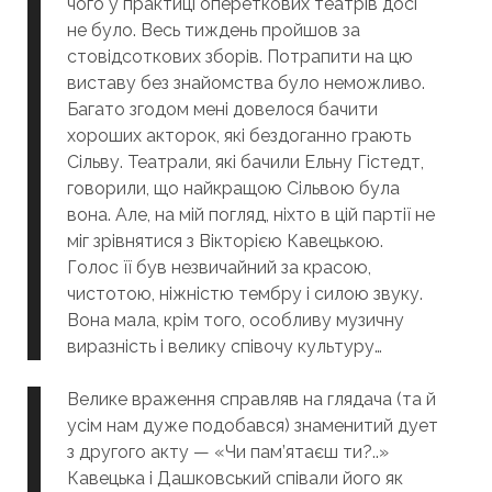
чого у практиці опереткових театрів досі
не було. Весь тиждень пройшов за
стовідсоткових зборів. Потрапити на цю
виставу без знайомства було неможливо.
Багато згодом мені довелося бачити
хороших акторок, які бездоганно грають
Сільву. Театрали, які бачили Ельну Гістедт,
говорили, що найкращою Сільвою була
вона. Але, на мій погляд, ніхто в цій партії не
міг зрівнятися з Вікторією Кавецькою.
Голос її був незвичайний за красою,
чистотою, ніжністю тембру і силою звуку.
Вона мала, крім того, особливу музичну
виразність і велику співочу культуру…
Велике враження справляв на глядача (та й
усім нам дуже подобався) знаменитий дует
з другого акту — «Чи пам’ятаєш ти?..»
Кавецька і Дашковський співали його як