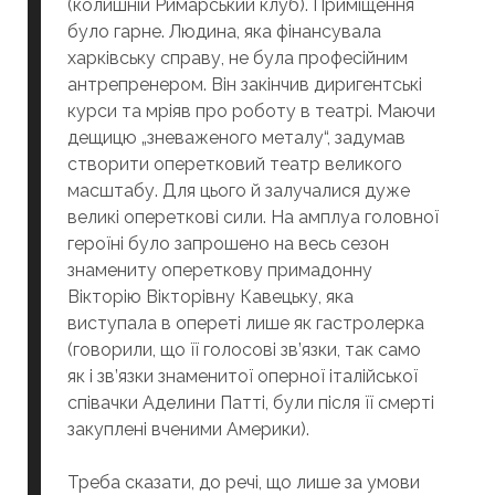
(колишній Римарський клуб). Приміщення
було гарне. Людина, яка фінансувала
харківську справу, не була професійним
антрепренером. Він закінчив диригентські
курси та мріяв про роботу в театрі. Маючи
дещицю „зневаженого металу“, задумав
створити оперетковий театр великого
масштабу. Для цього й залучалися дуже
великі опереткові сили. На амплуа головної
героїні було запрошено на весь сезон
знамениту опереткову примадонну
Вікторію Вікторівну Кавецьку, яка
виступала в опереті лише як гастролерка
(говорили, що її голосові зв’язки, так само
як і зв’язки знаменитої оперної італійської
співачки Аделини Патті, були після її смерті
закуплені вченими Америки).
Треба сказати, до речі, що лише за умови