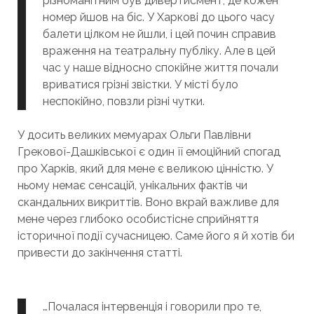
різноманітним був дивертисмент, де кожен
номер йшов на біс. У Харкові до цього часу
балети цілком не йшли, і цей почин справив
враження на театральну публіку. Але в цей
час у наше відносно спокійне життя почали
вриватися грізні звістки. У місті було
неспокійно, повзли різні чутки.
У досить великих мемуарах Ольги Павлівни
Грекової-Дашківської є один її емоційний спогад
про Харків, який для мене є великою цінністю. У
ньому немає сенсацій, унікальних фактів чи
скандальних викриттів. Воно вкрай важливе для
мене через глибоко особистісне сприйняття
історичної події сучасницею. Саме його я й хотів би
привести до закінчення статті.
…Почалася інтервенція і говорили про те,