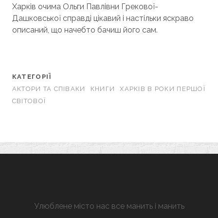
Харків очима Ольги Павлівни Грекової-
Дашковської справді цікавий і настільки яскраво
описаний, що начебто бачиш його сам.
КАТЕГОРІЇ
АКТОРИ ТА СПІВАКИ
КНИГИ
ХАРКІВ В РОКИ ПЕРШОЇ
СВІТОВОЇ
ХАРКІВ, ЩО МАНИТЬ
Улюблене місто нас все манить і манить