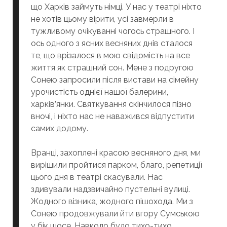
що Харків займуть німці. У нас у театрі ніхто
не хотів цьому вірити, усі завмерли в
тужливому очікуванні чогось страшного. І
ось одного з ясних весняних днів сталося
те, що врізалося в мою свідомість на все
життя як страшний сон. Мене з подругою
Сонею запросили після вистави на сімейну
урочистість однієї нашої балерини,
харків’янки. Святкування скінчилося пізно
вночі, і ніхто нас не наважився відпустити
самих додому.
Вранці, захоплені красою весняного дня, ми
вирішили пройтися парком, благо, репетиції
цього дня в театрі скасували. Нас
здивували надзвичайно пустельні вулиці.
Жодного візника, жодного пішохода. Ми з
Сонею продовжували йти вгору Сумською
у бік шосе. Навколо було тихо-тихо…