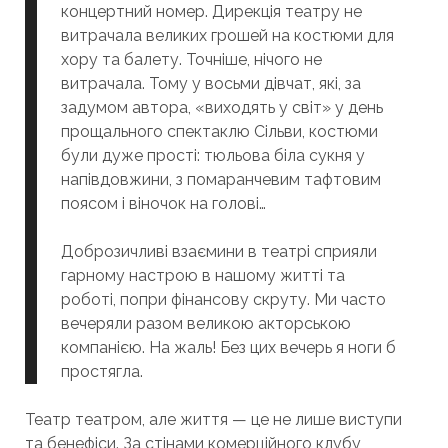
концертний номер. Дирекція театру не
витрачала великих грошей на костюми для
хору та балету. Точніше, нічого не
витрачала. Тому у восьми дівчат, які, за
задумом автора, «виходять у світ» у день
прощального спектаклю Сільви, костюми
були дуже прості: тюльова біла сукня у
напівдовжини, з помаранчевим тафтовим
поясом і віночок на голові…
Доброзичливі взаємини в театрі сприяли
гарному настрою в нашому житті та
роботі, попри фінансову скруту. Ми часто
вечеряли разом великою акторською
компанією. На жаль! Без цих вечерь я ноги б
простягла.
Театр театром, але життя — це не лише виступи
та бенефіси. За стінами комерційного клубу