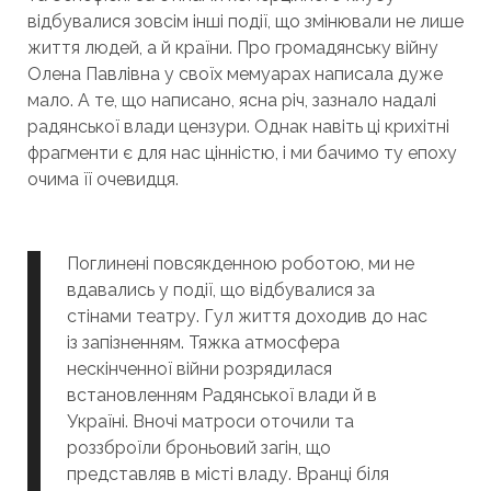
відбувалися зовсім інші події, що змінювали не лише
життя людей, а й країни. Про громадянську війну
Олена Павлівна у своїх мемуарах написала дуже
мало. А те, що написано, ясна річ, зазнало надалі
радянської влади цензури. Однак навіть ці крихітні
фрагменти є для нас цінністю, і ми бачимо ту епоху
очима її очевидця.
Поглинені повсякденною роботою, ми не
вдавались у події, що відбувалися за
стінами театру. Гул життя доходив до нас
із запізненням. Тяжка атмосфера
нескінченної війни розрядилася
встановленням Радянської влади й в
Україні. Вночі матроси оточили та
роззброїли броньовий загін, що
представляв в місті владу. Вранці біля