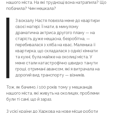
нашого міста. На які труднощі вона натрапила? Що
побачила? Чим мешкала?
З вокзалу Настя повезла мене до квартири
своєї матері. Її мати, в минулому
драматична актриса другого плану — на
старість дуже нещасна, безробітна, —
перебивалася з хліба на квас. Маленька її
квартирка, що складалася з однієї кімнати
та кухні, була майже на околиці міста. У
мене стали катастрофічно швидко танути
гроші, отримані авансом, які я витрачала на
дорогий вид транспорту — візників.
Тож, як бачимо, і 100 років тому у мешканців
нашого міста, які живуть на околицях, проблеми
були ті самі, що й зараз.
З усієї країни до Харкова на нове місце роботи