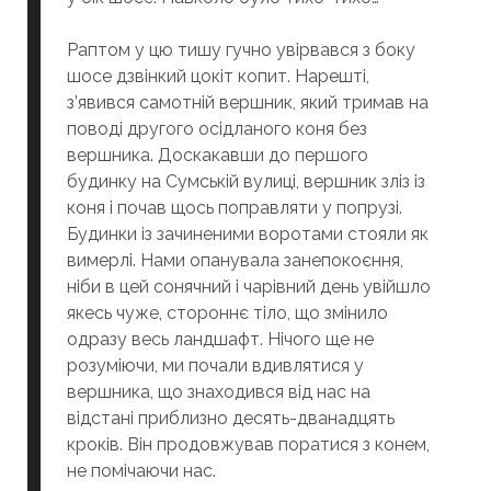
Раптом у цю тишу гучно увірвався з боку
шосе дзвінкий цокіт копит. Нарешті,
з’явився самотній вершник, який тримав на
поводі другого осідланого коня без
вершника. Доскакавши до першого
будинку на Сумській вулиці, вершник зліз із
коня і почав щось поправляти у попрузі.
Будинки із зачиненими воротами стояли як
вимерлі. Нами опанувала занепокоєння,
ніби в цей сонячний і чарівний день увійшло
якесь чуже, стороннє тіло, що змінило
одразу весь ландшафт. Нічого ще не
розуміючи, ми почали вдивлятися у
вершника, що знаходився від нас на
відстані приблизно десять-дванадцять
кроків. Він продовжував поратися з конем,
не помічаючи нас.