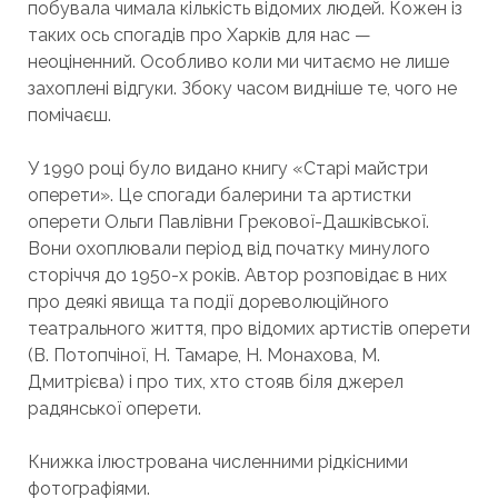
побувала чимала кількість відомих людей. Кожен із
таких ось спогадів про Харків для нас —
неоціненний. Особливо коли ми читаємо не лише
захоплені відгуки. Збоку часом видніше те, чого не
помічаєш.
У 1990 році було видано книгу «Старі майстри
оперети». Це спогади балерини та артистки
оперети Ольги Павлівни Грекової-Дашківської.
Вони охоплювали період від початку минулого
сторіччя до 1950-х років. Автор розповідає в них
про деякі явища та події дореволюційного
театрального життя, про відомих артистів оперети
(В. Потопчіної, Н. Тамаре, Н. Монахова, М.
Дмитрієва) і про тих, хто стояв біля джерел
радянської оперети.
Книжка ілюстрована численними рідкісними
фотографіями.