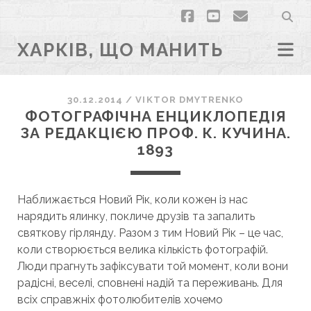
facebook
youtube
email
ХАРКІВ, ЩО МАНИТЬ
30.12.2014
/
VIKTOR DMYTRENKO
ФОТОГРАФІЧНА ЕНЦИКЛОПЕДІЯ
ЗА РЕДАКЦІЄЮ ПРОФ. К. КУЧИНА.
1893
Наближається Новий Рік, коли кожен із нас
нарядить ялинку, покличе друзів та запалить
святкову гірлянду. Разом з тим Новий Рік – це час,
коли створюється велика кількість фотографій.
Люди прагнуть зафіксувати той момент, коли вони
радісні, веселі, сповнені надій та переживань. Для
всіх справжніх фотолюбителів хочемо