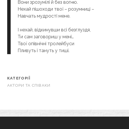
Вони зрозумілі й без вогню.
Нехай пішоходи твої – розумниці –
Навчать мудрості мене.
І нехай, відкинувши всі безглуздя,
Ти сам заговориш у мені…
Твої опівнічні тролейбуси
Пливуть і тануть у тиші.
КАТЕГОРІЇ
АКТОРИ ТА СПІВАКИ