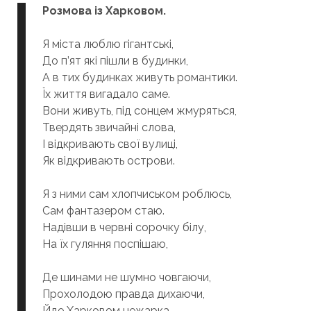
Розмова із Харковом.
Я міста люблю гігантські,
До п’ят які пішли в будинки,
А в тих будинках живуть романтики.
Їх життя вигадало саме.
Вони живуть, під сонцем жмуряться,
Твердять звичайні слова,
І відкривають свої вулиці,
Як відкривають острови.
Я з ними сам хлопчиськом роблюсь,
Сам фантазером стаю.
Надівши в червні сорочку білу,
На їх гуляння поспішаю,
Де шинами не шумно човгаючи,
Прохолодою правда дихаючи,
Йде Харковом нежарка