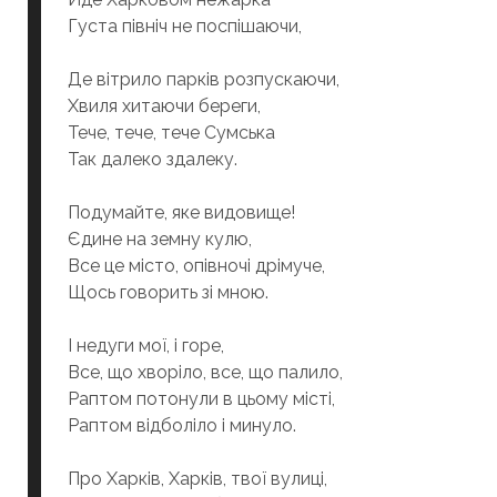
Густа північ не поспішаючи,
Де вітрило парків розпускаючи,
Хвиля хитаючи береги,
Тече, тече, тече Сумська
Так далеко здалеку.
Подумайте, яке видовище!
Єдине на земну кулю,
Все це місто, опівночі дрімуче,
Щось говорить зі мною.
І недуги мої, і горе,
Все, що хворіло, все, що палило,
Раптом потонули в цьому місті,
Раптом відболіло і минуло.
Про Харків, Харків, твої вулиці,