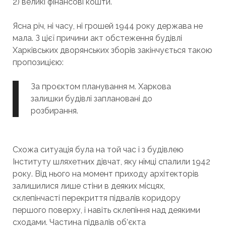
2) великі фінансові кошти.
Ясна річ, ні часу, ні грошей 1944 року держава не
мала. З цієї причини акт обстеження будівлі
Харківських дворянських зборів закінчується такою
пропозицією:
За проєктом планування м. Харкова
залишки будівлі заплановані до
розбирання.
Схожа ситуація була на той час і з будівлею
Інституту шляхетних дівчат, яку німці спалили 1942
року. Від нього на момент приходу архітекторів
залишилися лише стіни в деяких місцях,
склепінчасті перекриття підвалів коридору
першого поверху, і навіть склепіння над деякими
сходами. Частина підвалів об’єкта