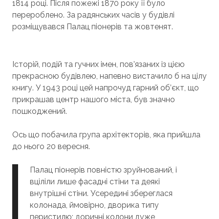
1814 році. Після пожежі 1870 року її було
перероблено. За радянських часів у будівлі
розміщувався Палац піонерів та жовтенят.
Історій, подій та гучних імен, пов’язаних із цією
прекрасною будівлею, напевно вистачило б на цілу
книгу. У 1943 році цей напрочуд гарний об’єкт, що
прикрашав центр нашого міста, був значно
пошкоджений.
Ось що побачила група архітекторів, яка прийшла
до нього 20 вересня.
Палац піонерів повністю зруйнований, і
вціліли лише фасадні стіни та деякі
внутрішні стіни. Усередині збереглася
колонада, ймовірно, дворика типу
перистилю; доричні колони дуже