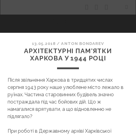
facebook
youtube
email
ХАРКІВ, ЩО МАНИТЬ
13.05.2018
/
ANTON BONDAREV
АРХІТЕКТУРНІ ПАМ’ЯТКИ
ХАРКОВА У 1944 РОЦІ
Після звільнення Харкова в тридцятих числах
серпня 1943 року наше улюблене місто лежало в
руїнах. Частина старовинних будівель значно
постраждала під час бойових дій. Що ж
намагалися врятувати, а що відновленню не
підлягало?
При роботі в Державному архіві Харківської