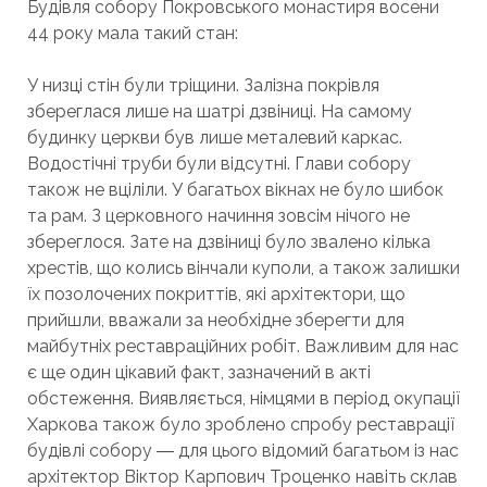
Будівля собору Покровського монастиря восени
44 року мала такий стан:
У низці стін були тріщини. Залізна покрівля
збереглася лише на шатрі дзвіниці. На самому
будинку церкви був лише металевий каркас.
Водостічні труби були відсутні. Глави собору
також не вціліли. У багатьох вікнах не було шибок
та рам. З церковного начиння зовсім нічого не
збереглося. Зате на дзвіниці було звалено кілька
хрестів, що колись вінчали куполи, а також залишки
їх позолочених покриттів, які архітектори, що
прийшли, вважали за необхідне зберегти для
майбутніх реставраційних робіт. Важливим для нас
є ще один цікавий факт, зазначений в акті
обстеження. Виявляється, німцями в період окупації
Харкова також було зроблено спробу реставрації
будівлі собору ― для цього відомий багатьом із нас
архітектор Віктор Карпович Троценко навіть склав