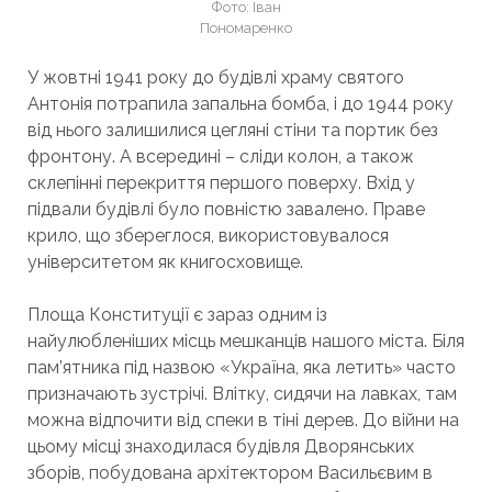
Фото: Іван
Пономаренко
У жовтні 1941 року до будівлі храму святого
Антонія потрапила запальна бомба, і до 1944 року
від нього залишилися цегляні стіни та портик без
фронтону. А всередині – сліди колон, а також
склепінні перекриття першого поверху. Вхід у
підвали будівлі було повністю завалено. Праве
крило, що збереглося, використовувалося
університетом як книгосховище.
Площа Конституції є зараз одним із
найулюбленіших місць мешканців нашого міста. Біля
пам’ятника під назвою «Україна, яка летить» часто
призначають зустрічі. Влітку, сидячи на лавках, там
можна відпочити від спеки в тіні дерев. До війни на
цьому місці знаходилася будівля Дворянських
зборів, побудована архітектором Васильєвим в