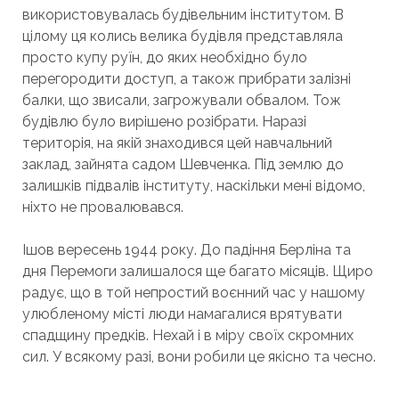
використовувалась будівельним інститутом. В
цілому ця колись велика будівля представляла
просто купу руїн, до яких необхідно було
перегородити доступ, а також прибрати залізні
балки, що звисали, загрожували обвалом. Тож
будівлю було вирішено розібрати. Наразі
територія, на якій знаходився цей навчальний
заклад, зайнята садом Шевченка. Під землю до
залишків підвалів інституту, наскільки мені відомо,
ніхто не провалювався.
Ішов вересень 1944 року. До падіння Берліна та
дня Перемоги залишалося ще багато місяців. Щиро
радує, що в той непростий воєнний час у нашому
улюбленому місті люди намагалися врятувати
спадщину предків. Нехай і в міру своїх скромних
сил. У всякому разі, вони робили це якісно та чесно.