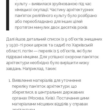
культу – виявилася зруйнованою під час
німецької окупації. Частину архітектурних
пам’яток релігійного культу було розібрано
або переобладнано для інших цілей
протягом минулих двох десятків років
Далі йшов детальний список із 9 об’єктів знищених
у 1930-ті роки церков та садиб по Харківській
області, потім ― перелік із 5 об’єктів, які були
підірвані німцями. Для успішної охорони пам’яток
архітектури необхідно було вирішити низку
завдань. Наприклад, таких:
Виявлення матеріалів для уточнення
переліку пам’яток архітектури, що
збереглися, в центральних державних
органах (Москва, Київ). Постачання цими
матеріалами місцевих відділів у справах
архітектури.