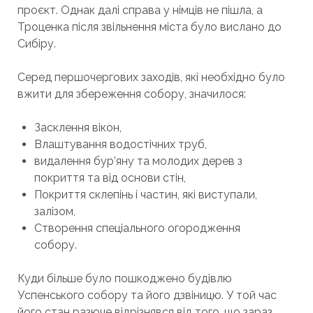
проєкт. Однак далі справа у німців не пішла, а
Троценка після звільнення міста було вислано до
Сибіру.
Серед першочергових заходів, які необхідно було
вжити для збереження собору, значилося:
Засклення вікон,
Влаштування водостічних труб,
видалення бур’яну та молодих дерев з
покриття та від основи стін,
Покриття склепінь і частин, які виступали,
залізом,
Створення спеціального огородження
собору.
Куди більше було пошкоджено будівлю
Успенського собору та його дзвіницю. У той час
його стан разюче відрізнявся від того, що зараз.