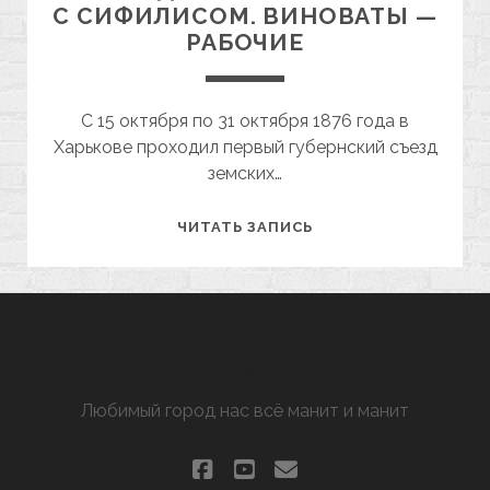
С СИФИЛИСОМ. ВИНОВАТЫ —
РАБОЧИЕ
С 15 октября по 31 октября 1876 года в
Харькове проходил первый губернский съезд
земских…
1876
ЧИТАТЬ ЗАПИСЬ
ГОД.
ХАРЬКОВ
БОРЕТСЯ
С
СИФИЛИСОМ.
ХАРЬКОВ МАНЯЩИЙ
ВИНОВАТЫ
Любимый город нас всё манит и манит
—
РАБОЧИЕ
facebook
youtube
email