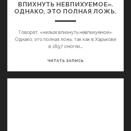
ВПИХНУТЬ НЕВПИХУЕМОЕ».
ОДНАКО, ЭТО ПОЛНАЯ ЛОЖЬ.
Говорят, «нельзя впихнуть невпихуемое».
Однако, это полная ложь, так как в Харькове
в 1897 смогли.…
ГОВОРЯТ,
ЧИТАТЬ ЗАПИСЬ
«НЕЛЬЗЯ
ВПИХНУТЬ
НЕВПИХУЕМОЕ».
ОДНАКО,
ЭТО
ПОЛНАЯ
ЛОЖЬ.