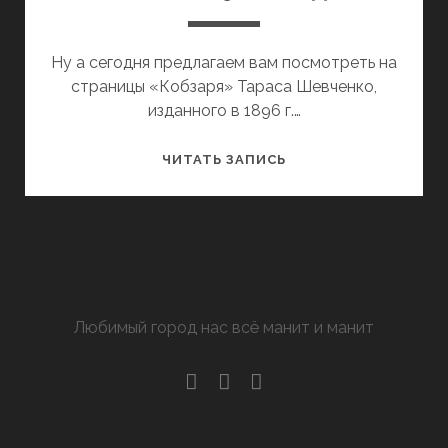
Ну а сегодня предлагаем вам посмотреть на
страницы «Кобзаря» Тараса Шевченко,
изданного в 1896 г.…
«КОБЗАРЬ»
ЧИТАТЬ ЗАПИСЬ
1896
Г.
ИЗДАНИЯ
ХАРЬКОВ МАНЯЩИЙ
Любимый город нас всё манит и манит
facebook
youtube
email