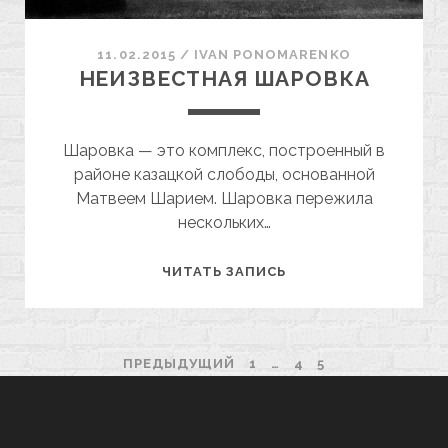
11.02.2015
/
ІVAN PONOMARENKO
НЕИЗВЕСТНАЯ ШАРОВКА
Шаровка — это комплекс, построенный в
районе казацкой слободы, основанной
Матвеем Шарием. Шаровка пережила
нескольких…
НЕИЗВЕСТНАЯ
ЧИТАТЬ ЗАПИСЬ
ШАРОВКА
ПАГИНАЦИЯ
ПРЕДЫДУЩИЙ
1
…
4
5
ЗАПИСЕЙ
ХАРЬКОВ МАНЯЩИЙ